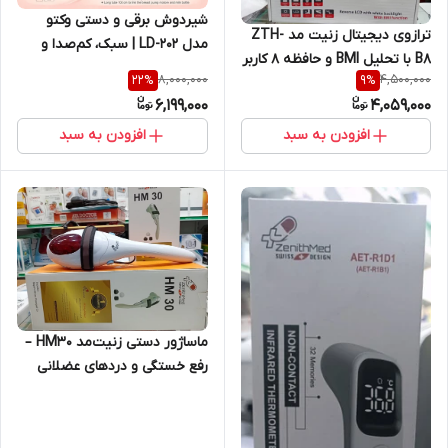
شیردوش برقی و دستی وکتو
ترازوی دیجیتال زنیت مد ZTH-
مدل LD-202 | سبک، کم‌صدا و
B8 با تحلیل BMI و حافظه ۸ کاربر
قابل‌حمل با گارانتی شرکتی
8,000,000
4,500,000
22
%
9
%
6,199,000
4,059,000
افزودن به سبد
افزودن به سبد
ماساژور دستی زنیت‌مد HM30 –
رفع خستگی و دردهای عضلانی