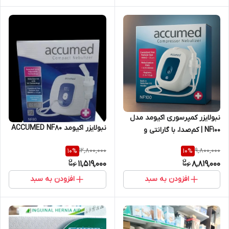
نبولایزر کمپرسوری اکیومد مدل
نبولایزر اکیومد ACCUMED NF80
NF100 | کم‌صدا، با گارانتی و
ساخت تایوان
12,800,000
9,800,000
10
%
10
%
11,519,000
8,819,000
افزودن به سبد
افزودن به سبد