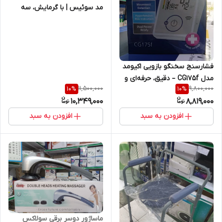
مد سوئیس | با گرمایش، سه
شدت و آداپتور خودرو
فشارسنج سخنگو بازویی اکیومد
مدل CG175f – دقیق، حرفه‌ای و
11,500,000
9,800,000
10
%
10
%
مناسب سالمندان
10,349,000
8,819,000
افزودن به سبد
افزودن به سبد
ماساژور دوسر برقی سولاکس