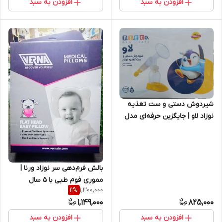
افزودن به سبد
افزودن به سبد
شیردوش دستی و ست تغذیه
نوزاد لاو | جایگزین حرفه‌ای مدل
مدلا سوئیس، استفاده آسان،
بدون خستگی دست، تولید ایران
بالش فرم‌دهی سر نوزاد ورنا |
مموری فوم طبی با ۵ سال
1,300,000
11
%
گارانتی
1,149,000
825,000
افزودن به سبد
افزودن به سبد