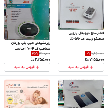
فشارسنج دیجیتال بازویی
سخنگو زنیت مد LD-596
زیرنشیمنی طبی پلی یورتان
سماطب کد 7024 | مناسب
4,100,000
7,950,000
45
%
10
%
نشستن طولانی مدت
2,255,000
7,155,000
افزودن به سبد
افزودن به سبد