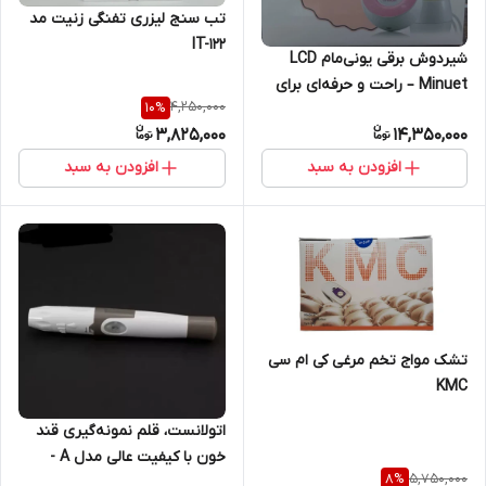
تب سنج لیزری تفنگی زنیت مد
IT-122
شیردوش برقی یونی‌مام LCD
Minuet – راحت و حرفه‌ای برای
4,250,000
10
%
مادران
3,825,000
14,350,000
افزودن به سبد
افزودن به سبد
تشک مواج تخم مرغی کی ام سی
KMC
اتولانست، قلم نمونه‌گیری قند
خون با کیفیت عالی مدل A -
5,750,000
8
%
مخصوص سوزن چهارپر