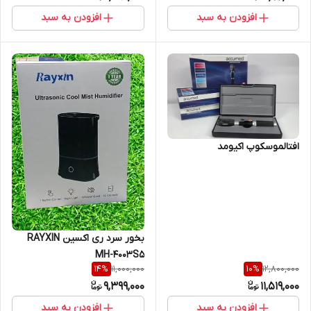
افزودن به سبد
افزودن به سبد
افتالموسکوپ اکیومد
بخور سرد ری اکسین RAYXIN
MH-4003S5
11,000,000
12,800,000
14
%
10
%
9,399,000
11,519,000
افزودن به سبد
افزودن به سبد