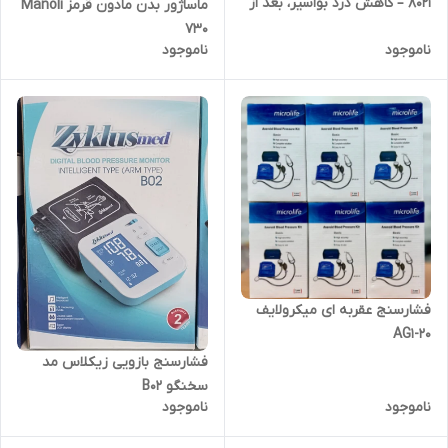
۸۰۲۱ – کاهش درد بواسیر، بعد از
ماساژور بدن مادون قرمز Manoli
زایمان و دنبالچه
730
ناموجود
ناموجود
فشارسنج عقربه ای میکرولایف
AG1-20
فشارسنج بازویی زیکلاس مد
سخنگو B02
ناموجود
ناموجود