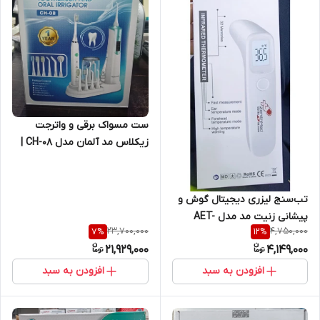
ست مسواک برقی و واترجت
زیکلاس مد آلمان مدل CH-08 |
تجهیزات پزشکی سپهرایرانیان
تب‌سنج لیزری دیجیتال گوش و
پیشانی زنیت مد مدل AET-
23,700,000
4,750,000
7
%
12
%
R834 | اندازه‌گیری سریع و دقیق
21,929,000
4,149,000
دما
افزودن به سبد
افزودن به سبد