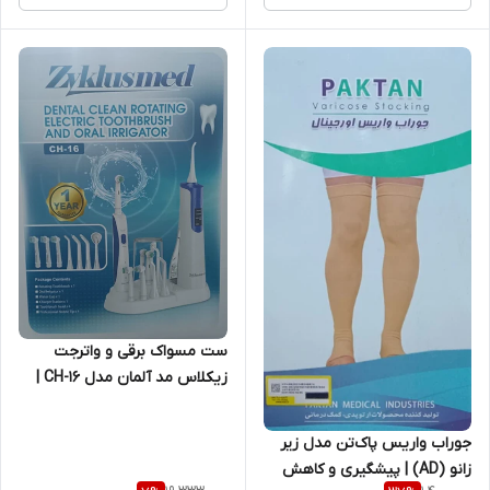
ست مسواک برقی و واترجت
زیکلاس مد آلمان مدل CH-16 |
پاکسازی حرفه‌ای دندان و لثه با
طراحی ضدآب
جوراب واریس پاک‌تن مدل زیر
زانو (AD) | پیشگیری و کاهش