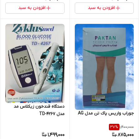
افزودن به سبد
افزودن به سبد
دستگاه قندخون زیکلاس مد
جوراب واریس پاک تن مدل AG
مدل TD-4267
1,400,000
37
%
1,499,000
875,000