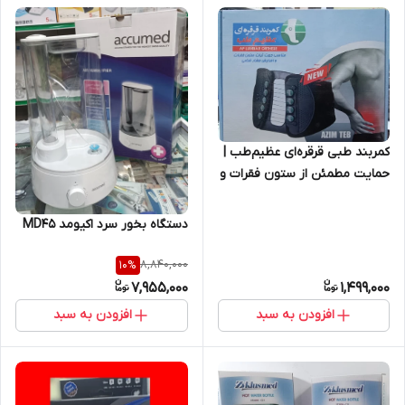
کمربند طبی قرقره‌ای عظیم‌طب |
حمایت مطمئن از ستون فقرات و
دیسک کمر
دستگاه بخور سرد اکیومد MD45
8,840,000
10
%
7,955,000
1,499,000
افزودن به سبد
افزودن به سبد