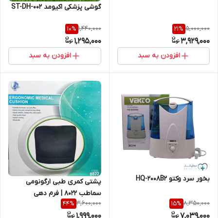
گوشی پزشکی اکیومد ST-DH-002
1,440,000
5,000,000
10
%
21
%
1,295,000
3,929,000
افزودن به سبد
افزودن به سبد
بخور سرد وکتو HQ-2008B2
پشتی کمری طبی ارگونومی
سماطب 8022 | فرم‌ دهی
3,600,000
8,350,000
44
%
15
%
هوشمند کمر برای نشستن بدون
1,999,000
7,039,000
درد