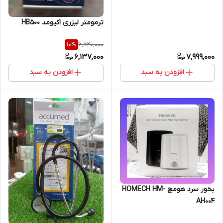
ترمومتر لیزری اکیومد HB500
6,820,000
10
%
6,137,000
7,999,000
افزودن به سبد
افزودن به سبد
بخور سرد هومچ HOMECH HM-
AH004