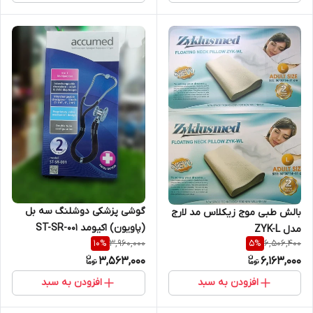
گوشی پزشکی دوشلنگ سه بل
بالش طبی موج زیکلاس مد لارج
(پاویون) اکیومد ST-SR-001
مدل ZYK-L
3,960,000
6,506,400
10
%
5
%
3,563,000
6,163,000
افزودن به سبد
افزودن به سبد