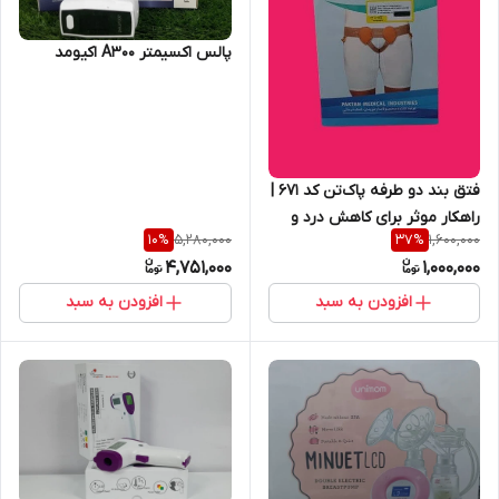
پالس اکسیمتر A300 اکیومد
فتق بند دو طرفه پاک‌تن کد 671 |
راهکار موثر برای کاهش درد و
5,280,000
1,600,000
10
%
37
%
حمایت از ناحیه فتق
4,751,000
1,000,000
افزودن به سبد
افزودن به سبد