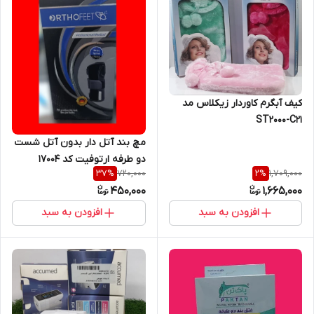
کیف آبگرم کاوردار زیکلاس مد
ST2000-C21
مچ بند آتل دار بدون آتل شست
دو طرفه ارتوفیت کد 17004
720,000
1,709,000
37
%
2
%
450,000
1,665,000
افزودن به سبد
افزودن به سبد