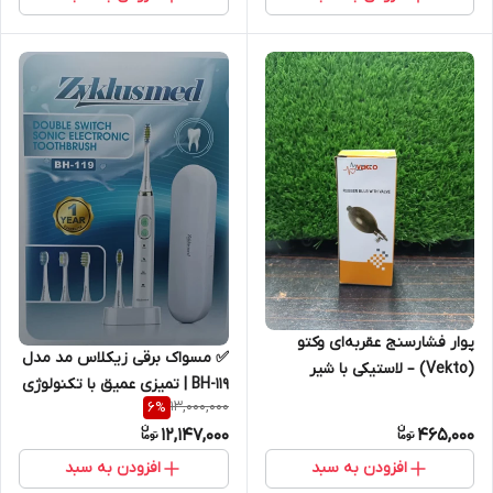
پوار فشارسنج عقربه‌ای وکتو
✅ مسواک برقی زیکلاس مد مدل
(Vekto) – لاستیکی با شیر
BH-119 | تمیزی عمیق با تکنولوژی
تنظیم هوا
13,000,000
6
%
سونیک
12,147,000
465,000
افزودن به سبد
افزودن به سبد