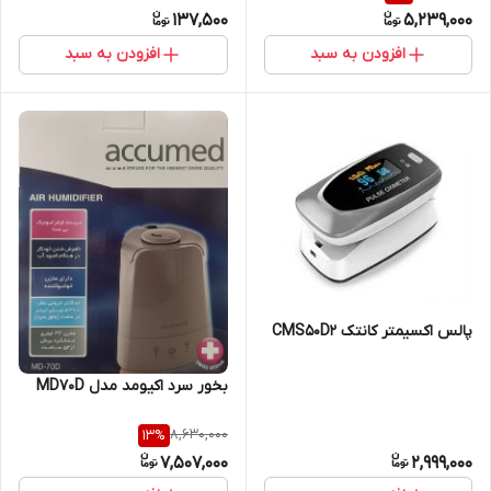
137,500
5,239,000
افزودن به سبد
افزودن به سبد
پالس اکسیمتر کانتک CMS50D2
بخور سرد اکیومد مدل MD70D
8,630,000
13
%
7,507,000
2,999,000