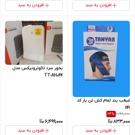
افزودن به سبد
افزودن به سبد
بخور سرد تائوترونیکس مدل
TT-AH044
غبغب بند تمام کش تن یار کد
1141
1,098,000
24
%
6,499,000
833,000
افزودن به سبد
افزودن به سبد