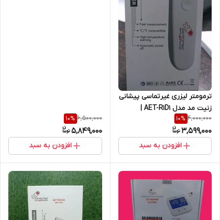
ترمومتر لیزری غیرتماسی پیشانی
زنیت مد مدل AET-R1D1 |
6,500,000
4,000,000
10
%
10
%
دماسنج دیجیتال دقیق و سریع با
5,849,000
3,599,000
گارانتی شرکتی
افزودن به سبد
افزودن به سبد