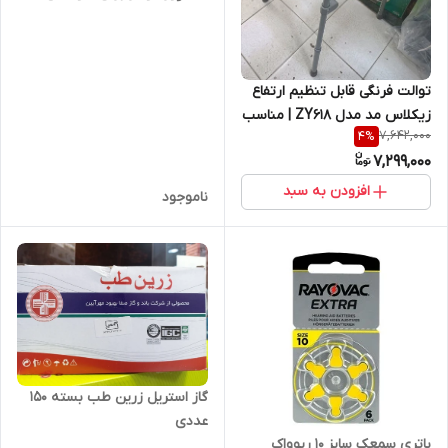
توالت فرنگی قابل تنظیم ارتفاع
زیکلاس مد مدل ZY618 | مناسب
7,642,000
4
%
سالمندان و افراد کم‌ توان
7,299,000
افزودن به سبد
ناموجود
گاز استریل زرین طب بسته 150
عددی
باتری سمعک سایز 10 ریوواک