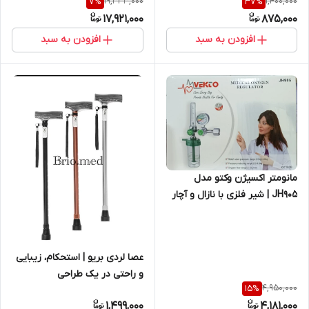
19,333,000
1,400,000
7
%
37
%
واریس پا
17,921,000
875,000
افزودن به سبد
افزودن به سبد
مانومتر اکسیژن وکتو مدل
JH905 | شیر فلزی با نازال و آچار
تنظیم
عصا لردی بریو | استحکام، زیبایی
و راحتی در یک طراحی
4,950,000
15
%
منحصربه‌فرد
1,499,000
4,181,000