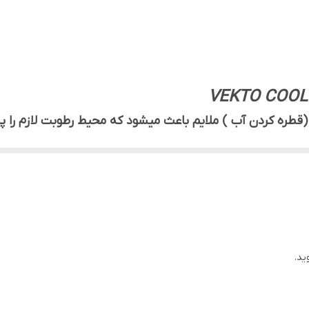
VEKTO COOL 
 (قطره کردن آب ) ملایم باعث میشود که محیط رطوبت لازم را 
ی کند .بخور سرد باعث جلوگیری از خشکی مجرای تنفسی ، جلوگیری
ابراین دستگاه بخور سرد یک عامل مهم در پیشگیری ابتلا به بیم
 سرفه بعد از سرماخوردگی استفاده میشود ، آنهم در تایمهای ک
است علی الخصوص نوزاد تازه بدنیا اومده که مجرای تنفسی آن
بخور سرد است ، وظیفه اصلی یون منفی چیست؟ یون منفی در 
ید.
بین میرود ( ذرات کربنی به ذراتی گفته میشود که از دوده های 
ن هوای فوق العاده بد و ناسالم بابت این قضیه پیدا میکند) یو