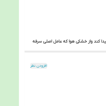
پیدا کند واز خشکی هوا که عامل اصلی سرفه
 از ابتلا به آنفولانزا ، کمک به بیماران
اریهای تنفسی و علی الخصوص آنفولانزا
وتاه چون رطوبت گرم خود مولد باکتری و
افزودن نظر
ها به هوای خشک وبیرون عادت ندارند ، و
وهله اول به ذرات کربنی محیط میچسبد که
وسایلی مثل ماشین و موتور تولید میشود و
ن منفی قابلیت جذب به بدن را داراست ،