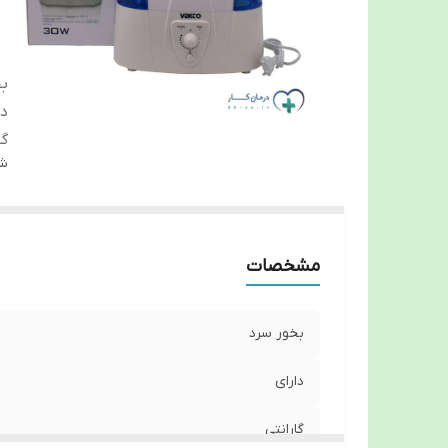
بخ
دا
گا
شن
مشخصات
بخور سرد
دارای
گارانتی