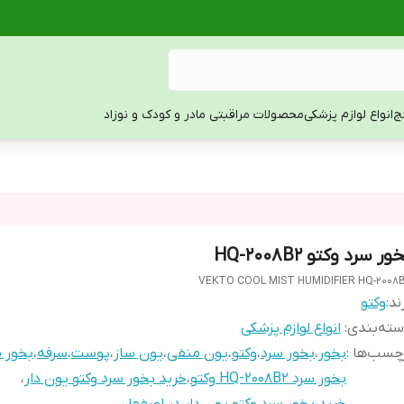
ج
انواع لوازم پزشکی
محصولات مراقبتی مادر و کودک و نوزاد
ور سرد وکتو HQ-2008B2
VEKTO COOL MIST HUMIDIFIER HQ-2008
ند:
وکتو
ته‌بندی
:
انواع لوازم پزشکی
چسب‌ها :
بخور
،
بخور سرد
،
وکتو
،
یون منفی
،
یون ساز
،
پوست
،
سرفه
،
بخور س
بخور سرد HQ-2008B2 وکتو
،
خرید بخور سرد وکتو یون دار
،