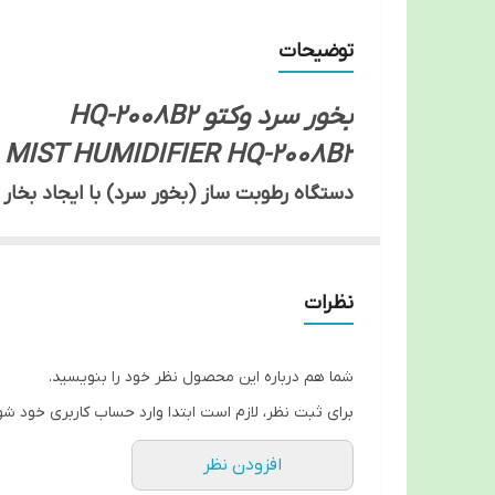
توضیحات
بخور سرد وکتو HQ-2008B2
MIST HUMIDIFIER HQ-2008B2
دستگاه رطوبت ساز (بخور سرد) با ایجاد بخار
ها علی الخصوص در فصل سرما میباشد ، جلوگیر
آسمی ، و جلوگیری از رشد باکتری و قارچ ، بن
نظرات
میباشد . در حالیکه بخور گرم فقط برای درمان
قارچ است.بخور سرد برای کودکان بشدت مفید 
خشکی مجاری باعث بیماری آنها میشود.
شما هم درباره این محصول نظر خود را بنویسید.
حسن دیگر این بخور تولید یون منفی همراه 
برای ثبت نظر، لازم است ابتدا وارد حساب کاربری خود شو
هم این ذرات را از بین میبرد و هم خودش از 
افزودن نظر
یا تولید ذرات کربنی در فصل زمستان که ایرا