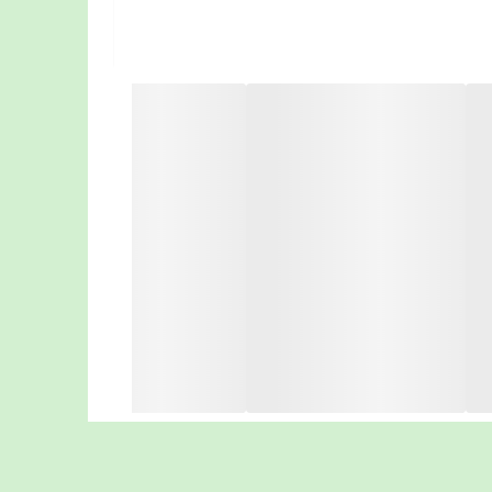
، یون منفی از بدن خودش از دست میدهد این
( مثل زمانیکه انسان لب دریا و یا داخل
درختان سرسبز قابلیت تولید یون منفی