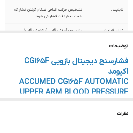
قابلیت .
تشخیص حرکت اضافی هنگام گرفتن فشار که
باعث عدم دقت فشار می شود
دارای قابلیت
تشخیص آریتمی قلبی (نامنظمی قلب)
طول بازوبند
بزرگ 40 سانتی متر
توضیحات
فشارسنج دیجیتال بازویی CG165F
اکیومد
ACCUMED CG165F AUTOMATIC
UPPER ARM BLOOD PRESSURE
MONITOR
فشارسنج بازویی دیجیتال اکیومد مدل CG165F
نظرات
اگر به دنبال یک فشارسنج دقیق، کاربردی و قابل اعتماد هستید،