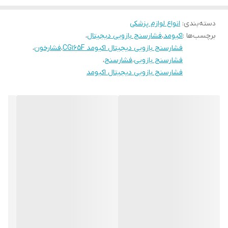
مدل اکیومد CG165F می‌تواند انتخابی ایده‌آل باشد. این دستگاه
با استفاده از فناوری‌های پیشرفته و امکانات منحصربه‌فرد،
دسته‌بندی
:
انواع لوازم پزشکی
تجربه‌ای آسان و مطمئن برای اندازه‌گیری فشار خون فراهم
برچسب‌ها :
اکیومد
،
فشارسنج بازویی دیجیتال
،
فشارسنج بازویی دیجیتال اکیومد CG165F
،
فشارخون
،
می‌کند.
فشارسنج بازویی
،
فشارسنج
،
ویژگی‌های برجسته:
فشارسنج بازویی دیجیتال اکیومد
1. دقت برتر (Superior Accuracy): این فشارسنج با بهره‌گیری از
فناوری پیشرفته، فشار خون شما را با دقت بالایی اندازه‌گیری کرده
و نتایجی قابل اعتماد ارائه می‌دهد.
2. فناوری Real Fuzzy: تنظیم هوشمند فشار هوا در کاف برای
راحتی بیشتر و کاهش خطا در اندازه‌گیری.
3. تشخیص حرکت (Movement Detection): دستگاه هنگام
اندازه‌گیری حرکات غیرضروری را شناسایی کرده و در صورت نیاز به