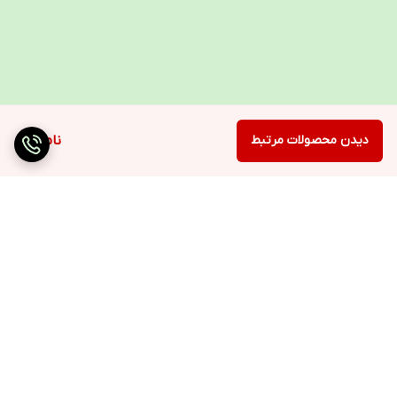
لازم به ذکر است این مدل فشارسنج اکیومد
آداپتورخورنیست ( با توجه به نوسان برق شدید در
ایران استفاده از آداپتور در هیچ فشارسنجی توصیه
نمیگردد ، استفاده از باطریهای آلکالاین باعث
دیدن محصولات مرتبط
ناموجود
میشود که فشارسنج شما 350 عدد فشار بگیرد و
این نوع باطریها مخصوص فشارسنج میباشد )
برگشت به بالا