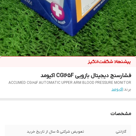
فشارسنج دیجیتال بازویی CG165F اکیومد
ACCUMED CG165F AUTOMATIC UPPER ARM BLOOD PRESSURE MONITOR
برند:
اکیومد
مشخصات
گارانتی
تعویض شرکتی 5 سال از تاریخ خرید