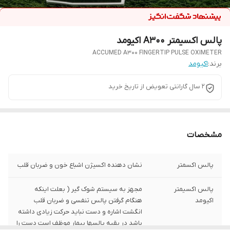
پالس اکسیمتر A300 اکیومد
ACCUMED A300 FINGERTIP PULSE OXIMETER
برند:
اکیومد
2 سال گارانتی تعویض از تاریخ خرید
مشخصات
پالس اکسمتر
نشان دهنده اکسیژن اشباع خون و ضربان قلب
پالس اکسیمتر
مجهز به سیستم شوک گیر ( بعلت اینکه
اکیومد
هنگام گرفتن پالس تنفسی و ضربان قلب
انگشت اشاره و دست نباید حرکت زیادی داشته
باشد در بقیه پالسها بیمار موظف است دست را