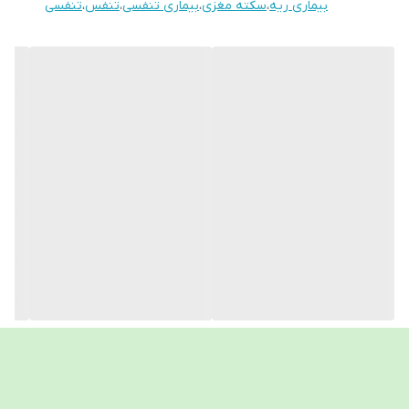
بیماری ریه
،
سکته مغزی
،
بیماری تنفسی
،
تنفس
،
تنفسی
شده است ، و صفحه نمایش آن OLED و از دو رنگ
آبی و زرد تشکیل شده است .