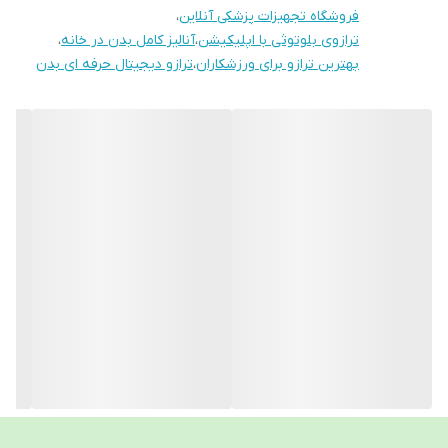
ویژگی‌های برجسته محصول:
فروشگاه تجهیزات پزشکی آنلاین
،
ظرفیت اندازه‌گیری تا ۱۸۰ کیلوگرم
ترازوی بلوتوثی با اپلیکیشن
،
آنالیز کامل بدن در خانه
،
بهترین ترازو برای ورزشکاران
،
ترازو دیجیتال حرفه ای بدن
نمایشگر LED با ارقام بزرگ ۲۷.۵ میلی‌متر
تکنولوژی 4 سنسور strain gauge برای دقت بالا
تشخیص خودکار (Auto On Recognition) هنگام ایستادن روی
ترازو
اتصال بلوتوث با اپلیکیشن Moving Life (دانلود از گوگل‌پلی و
اپ‌استور)
قابلیت آنالیز دقیق ۱۸ شاخص بدن شامل:
وزن
BMI (شاخص توده بدنی)
Body Fat (چربی بدن)
Body Water (میزان آب بدن)
Skeletal Muscle (عضله اسکلتی)