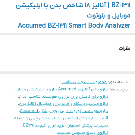
BZ-1311 | آنالیز ۱۸ شاخص بدن با اپلیکیشن
ظرفیت بالا و دقت
تحمل وزن تا ۱۸۰ کیلوگرم با دقت بالا به کمک
حرفه‌ای
تکنولوژی 4 سنسور strain gauge.
موبایل و بلوتوث
Accumed BZ-1311 Smart Body Analyzer
Scale | 18 Body Metrics via Bluetooth &
Mobile App
نظرات
ترازو بادی آنالیزور هوشمند Accumed مدل BZ-1311
| نسل جدید پایش سلامت در خانه
دسته‌بندی
:
محصولات سنجش سلامت
ترازو هوشمند BZ-1311 از برند معتبر Accumed سوئیس، انتخابی
برچسب‌ها :
ترازو بادی آنالیزور Accumed
،
ترازو با اپلیکیشن موبایل
،
ترازو برای کاهش وزن
،
ترازوی هوشمند تناسب اندام
،
ایده‌آل برای افرادی‌ست که به‌صورت دقیق و علمی سلامت بدن
ترازو مناسب باشگاه و خانه
،
ترازو دیجیتال آنالیز بدن
،
خود را پایش می‌کنند. این دستگاه با قابلیت آنالیز ۱۸ شاخص
ترازو هوشمند بلوتوث دار
،
ترازوی پزشکی Accumed
،
حیاتی بدن، تجربه‌ای حرفه‌ای از کنترل وزن و ترکیبات بدنی را در
قیمت ترازو بادی اکیومد
،
ترازو با سنجش چربی و عضله
،
تجهیزات پزشکی اصفهان
،
خرید ترازو اکیومد BZ1311
،
خانه برای شما فراهم می‌کند.
ترازوی دقیق سنجش سلامت
،