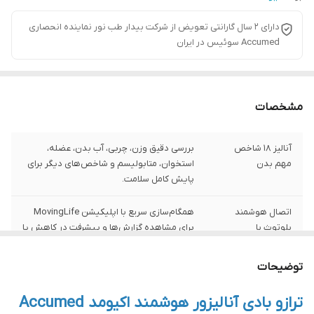
دارای ۲ سال گارانتی تعویض از شرکت بیدار طب نور نماینده انحصاری
Accumed سوئیس در ایران
مشخصات
آنالیز ۱۸ شاخص
بررسی دقیق وزن، چربی، آب بدن، عضله،
مهم بدن
استخوان، متابولیسم و شاخص‌های دیگر برای
پایش کامل سلامت.
اتصال هوشمند
همگام‌سازی سریع با اپلیکیشن MovingLife
بلوتوث با
برای مشاهده گزارش‌ها و پیشرفت در کاهش یا
اپلیکیشن موبایل
کنترل وزن.
توضیحات
نمایشگر LED با
ارقام بزرگ ۲۷.۵ میلی‌متری روی صفحه‌نمایش
وضوح بالا
LED خواندن اطلاعات را آسان می‌کند.
ترازو بادی آنالیزور هوشمند اکیومد Accumed