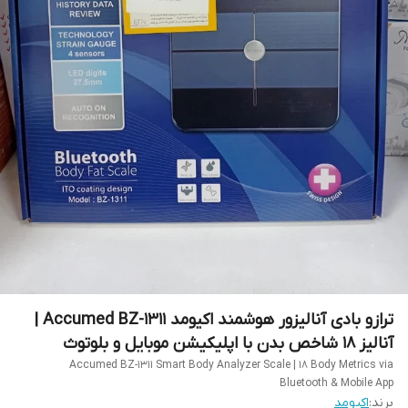
ترازو بادی آنالیزور هوشمند اکیومد Accumed BZ-1311 |
آنالیز ۱۸ شاخص بدن با اپلیکیشن موبایل و بلوتوث
Accumed BZ-1311 Smart Body Analyzer Scale | 18 Body Metrics via
Bluetooth & Mobile App
برند:
اکیومد