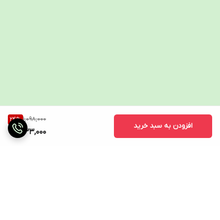
1,098,000
24
%
افزودن به سبد خرید
833,000