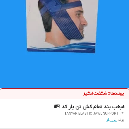
غبغب بند تمام کش تن یار کد 1141
TANYAR ELASTIC JAWL SUPPORT 1141
برند:
تن یار