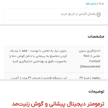
برند:
زنیت مد
یکسال گارانتی از تاریخ خرید
مشخصات
اندازه‌گیری بدون
بدون نیاز به تماس با پوست – فقط با نزدیک
تماس (Non-
کردن دماسنج به پیشانی یا داخل گوش، دما را
Contact
به‌صورت دقیق و بهداشتی اندازه‌گیری کنید.
Measurement)
حافظه ذخیره ۳۲
این دستگاه قابلیت ذخیره‌ی ۳۲ عدد از آخرین
داده (32 Readings
دماهای اندازه‌گیری‌شده را دارد، برای بررسی
Memory)
روند تغییرات دما در طول زمان بسیار کاربردی
توضیحات
است.
ترمومتر دیجیتال پیشانی و گوش زنیت‌مد
هشدار تب هوشمند
در صورت بالا بودن دما، دستگاه به‌طور خودکار