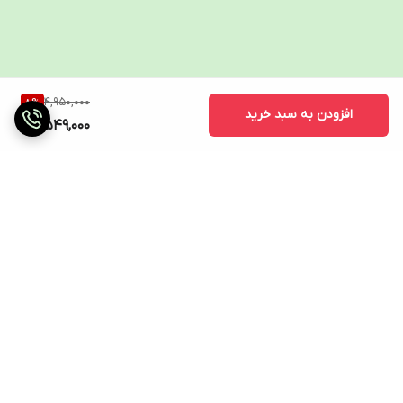
4,950,000
8
%
افزودن به سبد خرید
4,549,000
برگشت به بالا