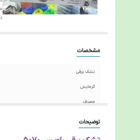
گ
م
دا
مشخصات
تشک برقی
گرمایش
مصرف
دارای
توضیحات