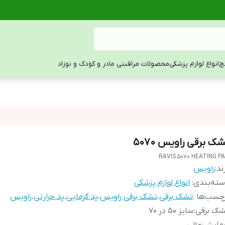
ج
انواع لوازم پزشکی
محصولات مراقبتی مادر و کودک و نوزاد
ک برقی راویس 5070
RAVIS 5070 HEATING P
ند:
راویس
ته‌بندی
:
انواع لوازم پزشکی
چسب‌ها :
تشک برقی
،
تشک برقی راویس
،
پد گرمایی
،
پد حرارتی
،
راویس
شک برقی
:
سایز 50 در 70