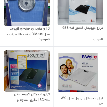
ترازو دیجیتال گلامور GBS-801
ترازو عقربه‌ای حرفه‌ای اکیومد
مدل YM-414 | دقت بالا، ظرفیت
ناموجود
ناموجود
136 کیلوگرم، مناسب کلینیک و
باشگاه
ترازو دیجیتال اکیومد مدل
ترازو دیجیتال بی ول مدل WK-
SC9960 | دقیق، مقاوم و
166
خوش‌طراحی