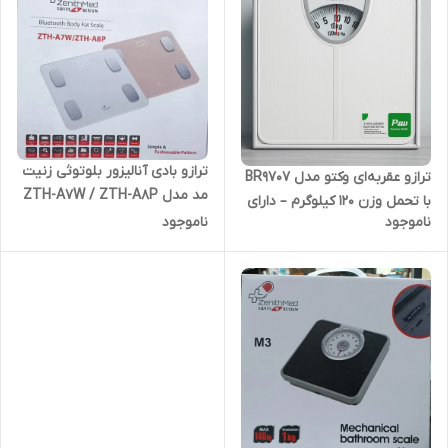
ترازو بادی آنالیزور بلوتوثی زنیت
ترازو عقربه‌ای وکتو مدل BR9707
مد مدل ZTH-A7W / ZTH-A8P
با تحمل وزن ۱۲۰ کیلوگرم – دارای
– تحلیل هوشمند ترکیبات بدن با
ناموجود
ناموجود
گارانتی شرکتی
اپلیکیشن موبایل