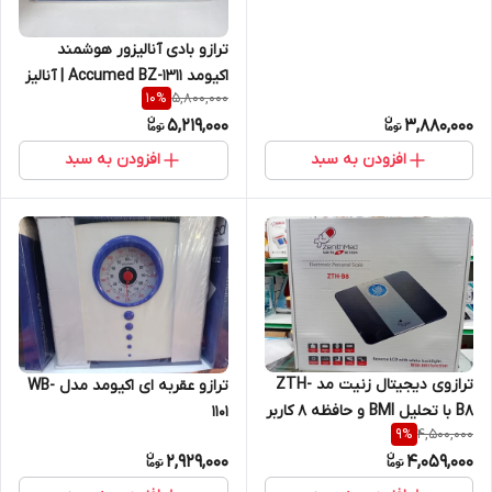
ترازو بادی آنالیزور هوشمند
اکیومد Accumed BZ-1311 | آنالیز
5,800,000
10
%
۱۸ شاخص بدن با اپلیکیشن
5,219,000
3,880,000
موبایل و بلوتوث
افزودن به سبد
افزودن به سبد
ترازوی دیجیتال زنیت مد ZTH-
ترازو عقربه ای اکیومد مدل WB-
B8 با تحلیل BMI و حافظه ۸ کاربر
1101
4,500,000
9
%
2,929,000
4,059,000