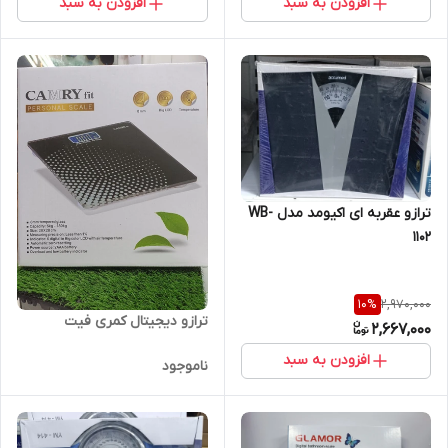
افزودن به سبد
افزودن به سبد
ترازو عقربه ای اکیومد مدل WB-
1102
2,970,000
10
%
ترازو دیجیتال کمری فیت
2,667,000
افزودن به سبد
ناموجود