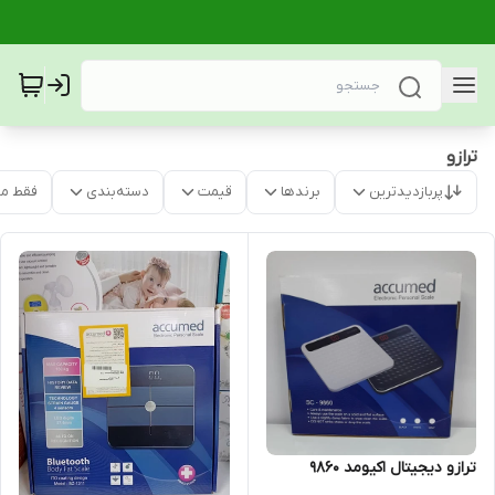
ترازو
پربازدیدترین
برندها
قیمت
دسته‌بندی
فقط م
ترازو دیجیتال اکیومد 9860