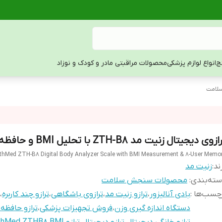
ج
انواع لوازم پزشکی
محصولات مراقبتی مادر و کودک و نوزاد
لامت
زوی دیجیتال زنیت مد ZTH-B8 با تحلیل BMI و حافظه ۸ کاربر
thMed ZTH-B8 Digital Body Analyzer Scale with BMI Measurement & 8-User Memo
ند:
زنیت مد
ته‌بندی
:
محصولات سنجش سلامت
چسب‌ها :
بادی آنالیزور
،
ترازو زنیت مد
،
ترازوی باشگاهی
،
ترازو چند کاربره
،
دستگاه اندازه گیری وزن
،
فروش تجهیزات پزشکی
،
ترازو حافظه 