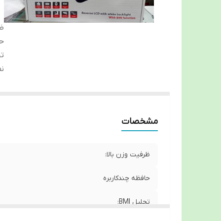
ظر
حا
تح
نما
مشخصات
ظرفیت وزن بالا:
حافظه چندکاربره
تحلیل BMI: