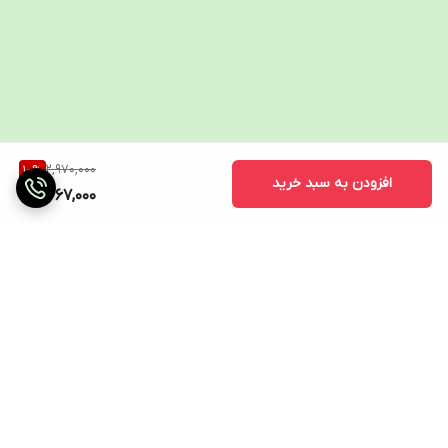
2,970,000
10
%
افزودن به سبد خرید
2,667,000
برگشت به بالا