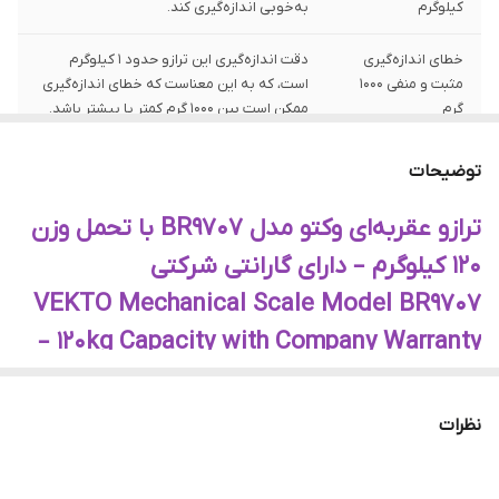
کیلوگرم
به‌خوبی اندازه‌گیری کند.
خطای اندازه‌گیری
دقت اندازه‌گیری این ترازو حدود 1 کیلوگرم
مثبت و منفی 1000
است، که به این معناست که خطای اندازه‌گیری
گرم
ممکن است بین 1000 گرم کمتر یا بیشتر باشد.
گارانتی یک‌ساله
این ترازو با یک سال گارانتی شرکتی از تاریخ
توضیحات
خرید عرضه می‌شود.
ترازو عقربه‌ای وکتو مدل BR9707 با تحمل وزن
محصول وکتو آلمان،
ترازو وکتو BR9707 به عنوان یک محصول برند
۱۲۰ کیلوگرم – دارای گارانتی شرکتی
تولید و بسته‌بندی
معتبر آلمانی تولید و بسته‌بندی شده در کشور
در چین
چین است.
VEKTO Mechanical Scale Model BR9707
– 120kg Capacity with Company Warranty
ترازو عقربه‌ای وکتو مدل BR9707
نظرات
وزن‌کشی دقیق، طراحی کلاسیک، کیفیت بالا
اگر به دنبال یک ترازو خانگی مقاوم، ساده و دقیق هستید، ترازو