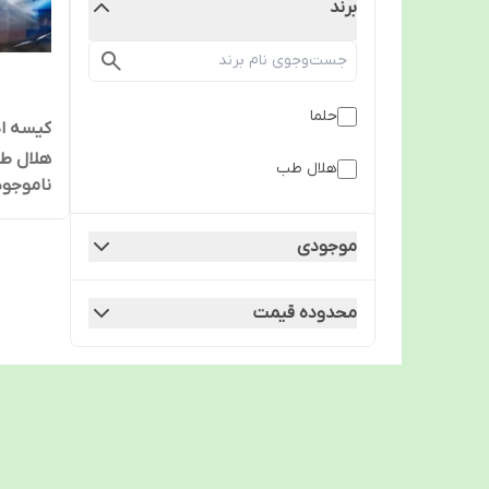
برند
حلما
هلال ط
هلال طب
ناموجود
موجودی
محدوده قیمت