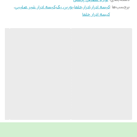
برچسب‌ها :
کیسه ادرار
،
ادرار
،
حلما
،
یورین بگ
،
کیسه ادرار شیر صلیبی
،
به هر دلیلی و به علتهای گوناگون بیماریها ممکن است
کیسه ادرار حلما
فرد نتواند ادرار خود را بصورت طبیعی دفع کند ، در این
مواقع از کیسه های ادرار و سوندها (کتتر) استفاده میشود
. وظیفه اصلی کیسه های ادرار این است که ادرار فرد را به
کمک سوند تخلیه و جمع آوری می کند.
نکات مهم هنگام استفاده از کیسه ادرار
حلما طب
استفاده درست از کیسه ادرار به دلیل وجود دریچه آنتی
ریفلاکس در صورت وجود عفونت مثانه باعث می‌شود از
برگشت ادرار به مجرای ادراری جلوگیری شود و عفونت به
کلیه‌ها سرایت نکند.
از آنجایی که دستگاه ادراری و ناحیه تناسلی به شدت
مستعد عفونت است باید تیوب و کیسه ادرار بعد از هر