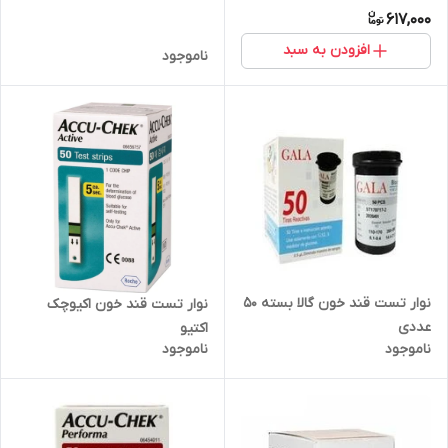
617,000
افزودن به سبد
ناموجود
نوار تست قند خون گالا بسته 50
نوار تست قند خون اکیوچک
عددی
اکتیو
ناموجود
ناموجود