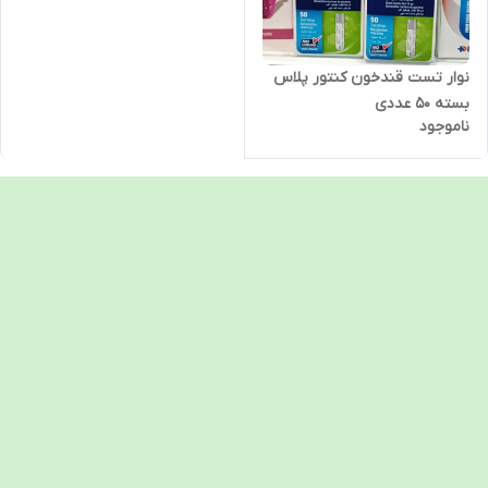
نوار تست قندخون کنتور پلاس
بسته 50 عددی
ناموجود