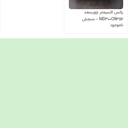
پالس اکسیمتر چویسمد
MD300CN356 – سنجش
ناموجود
اکسیژن خون با دقت بالا