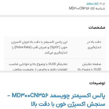
برند:
چویسمد
شناسه کالا
MD300CN356
مشخصات
دقت بالا در
این پالس اکسیمتر با دقت بالا میزان اکسیژن
اندازه‌گیری
خون (SpO2) و ضربان قلب (Pulse Rate) را
اندازه‌گیری می‌کند.
صفحه نمایش
نمایشگر OLED با وضوح بالا و خوانایی مناسب،
OLED با وضوح بالا
اطلاعات دقیق و واضحی از وضعیت سلامتی
شما ارائه می‌دهد.
توضیحات
شاخص پرفیوژن
این دستگاه قادر به نمایش شاخص پرفیوژن
(Perfusion Index)
است که کیفیت جریان خون در انگشت را
پالس اکسیمتر چویسمد MD300CN356 –
بررسی می‌کند.
سنجش اکسیژن خون با دقت بالا
طراحی سبک و قابل
طراحی جمع و جور و کم‌حجم این پالس