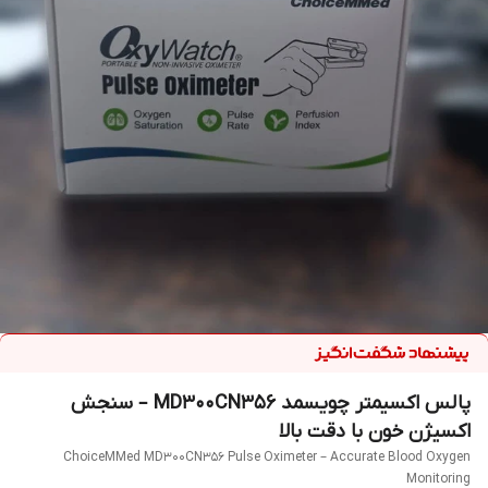
پالس اکسیمتر چویسمد MD300CN356 – سنجش
اکسیژن خون با دقت بالا
ChoiceMMed MD300CN356 Pulse Oximeter – Accurate Blood Oxygen
Monitoring