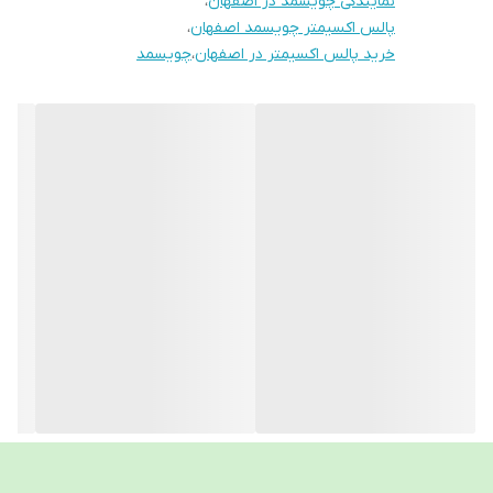
نمایندگی چویسمد در اصفهان
،
پالس اکسیمتر چویسمد اصفهان
،
✅ برند معتبر ChoiceMMed آلمان – تولید و بسته‌بندی شده در
خرید پالس اکسیمتر در اصفهان
،
چویسمد
چین
✅ طراحی سبک و کم‌حجم، قابل حمل و استفاده آسان
✅ اندازه‌گیری سریع و دقیق میزان اکسیژن خون و ضربان قلب
✅ نمایش شاخص پرفیوژن (PI) برای بررسی کیفیت جریان خون
در انگشت
✅ خاموشی خودکار برای صرفه‌جویی در مصرف انرژی
✅ نمایشگر OLED با وضوح بالا و خوانایی مناسب
✅ دارای سه سال گارانتی معتبر شرکت تدبیر نگاران زاگرس
محتویات جعبه:
✔️ پالس اکسیمتر
✔️ دفترچه راهنما
✔️ دو عدد باتری نیم‌قلمی (AAA) برای عملکرد سریع و بی‌دردسر