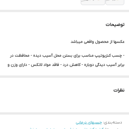
توضیحات
عکسها از محصول واقعی میباشد
- چسب کنزیوتیپ مناسب برای بستن محل آسیب دیده - محافظت در
برابر آسیب دیدگی دوباره - کاهش درد - فاقد مواد لاتکس - دارای وزن و
ضخامت مناسب برای پوست - مقاوم در برابر آب تا حدودی ( در هنگام
تعریق) قابلیت استفاده تا 72 ساعت
نظرات
دسته‌بندی
:
چسبهای درمانی