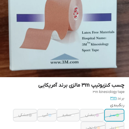
چسب کنزیوتیپ 3m مالزی برند آمریکایی
3m kinesiology tape
برند:
3m
رنگبندی
سبز
بنفش
سفید
آبی
مشکی
زرد
نارنجی