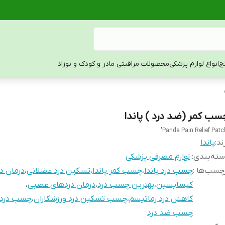
ج
انواع لوازم پزشکی
محصولات مراقبتی مادر و کودک و نوزاد
سب کمر (ضد درد ) پاندا
ند:
پاندا
ته‌بندی
:
لوازم مصرفی پزشکی
چسب‌ها :
چسب درد پاندا
،
چسب کمر پاندا
،
تسکین درد عضلانی
،
درمان در
کپسایسین
،
بهترین چسب درد
،
درمان دردهای عصبی
،
کاهش درد رماتیسم
،
چسب تسکین درد ورزشکاران
،
چسب درد آ
چسب ضد درد