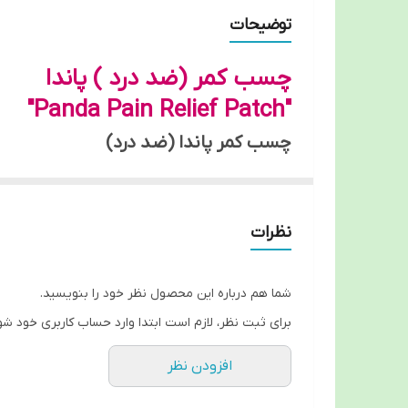
مناسب
توضیحات
چسب کمر (ضد درد ) پاندا
"Panda Pain Relief Patch"
چسب کمر پاندا (ضد درد)
موارد استفاده:
کاهش درد ناشی از رماتیسم
نظرات
تسکین درد آرتروز
رفع دردهای عصبی
شما هم درباره این محصول نظر خود را بنویسید.
تسکین دردهای عضلانی و اسکلتی
برای ثبت نظر، لازم است ابتدا وارد حساب کاربری خود شو
مناسب برای ورزشکاران
افزودن نظر
ترکیبات: