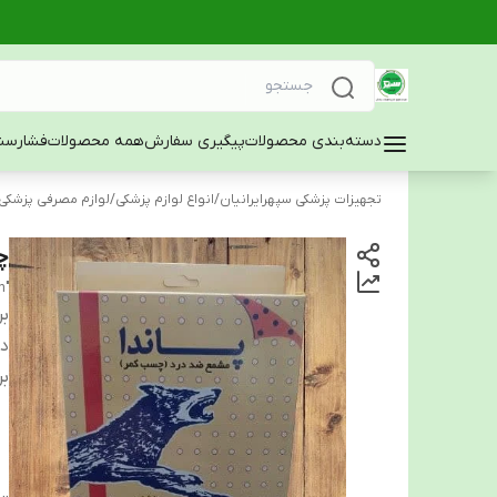
دسته‌بندی محصولات
پیگیری سفارش
همه محصولات
فشارسن
تجهیزات پزشکی سپهرایرانیان
/
انواع لوازم پزشکی
/
لوازم مصرفی پزشکی
چ
"Panda Pain Relief Patch"
بر
دس
بر