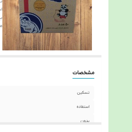
ت
اس
ب
م
مشخصات
تسکین
استفاده
بدون