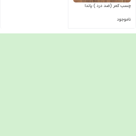
چسب کمر (ضد درد ) پاندا
ناموجود