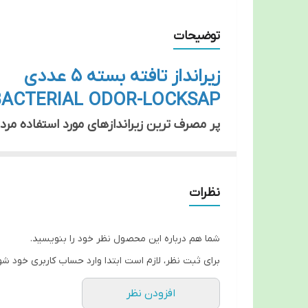
توضیحات
زیرانداز تافته بسته 5 عددی
BACTERIAL ODOR-LOCKSAP
مورد استفاده و پودر جاذب به دسته های مخت
مدلهای اقتصادی قاعدتا هم از منسوجهای ضعی
نظرات
شرکت تافته اقدام به تولید زیراندازهای فوق ا
تشکیل شده است .
پودر جاذب بکار رفته در آن آنتی باکتریال بوگ
شما هم درباره این محصول نظر خود را بنویسید.
برای ثبت نظر، لازم است ابتدا وارد حساب کاربری خود شو
افزودن نظر