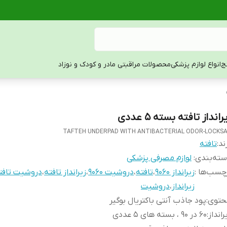
ج
انواع لوازم پزشکی
محصولات مراقبتی مادر و کودک و نوزاد
رانداز تافته بسته 5 عددی
TAFTEH UNDERPAD WITH ANTIBACTERIAL ODOR-LOCKS
ند:
تافته
ته‌بندی
:
لوازم مصرفی پزشکی
چسب‌ها :
زیرانداز 9060
،
تافته
،
دروشیت 9060
،
زیرانداز تافته
،
دروشیت تافت
زیرانداز
،
دروشیت
حتوی
:
پود جاذب آنتی باکتریال بوگیر
رانداز
:
60 در 90 ، بسته های 5 عددی