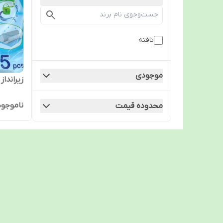
تافته
موجودی
زیرانداز ت
ناموجود
محدوده قیمت