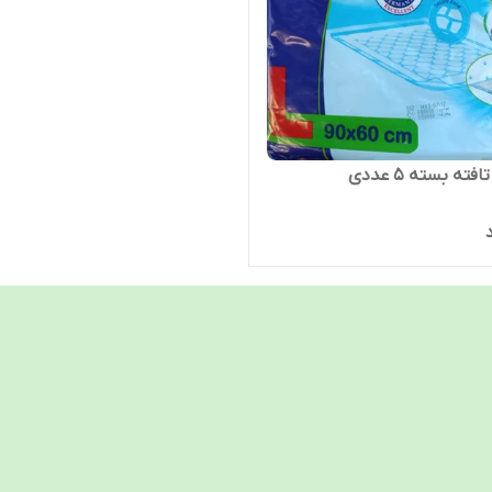
افته بسته 5 عددی