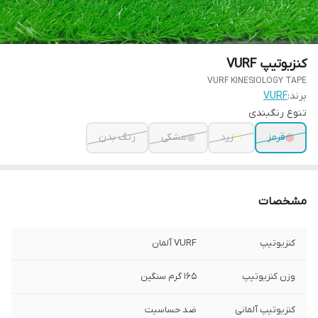
کنزیوتیپ VURF
VURF KINESIOLOGY TAPE
برند:
VURF
تنوع رنگبندی
قرمز
زرد
مشکی
رنگ بدن
مشخصات
کنزیوتیپ
VURF آلمان
وزن کنزیوتیپ
165 گرم سنگین
کنزیوتیپ آلمانی
ضد حساسیت