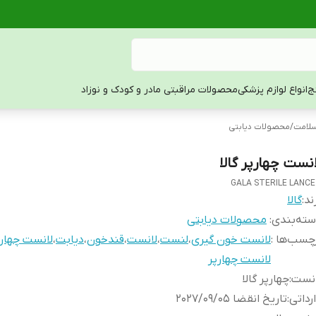
ج
انواع لوازم پزشکی
محصولات مراقبتی مادر و کودک و نوزاد
لامت
/
محصولات دیابتی
انست چهارپر گالا
GALA STERILE LANC
ند:
گالا
ته‌بندی
:
محصولات دیابتی
چسب‌ها :
لانست خون گیری
،
لنست
،
لانست
،
قندخون
،
دیابت
،
لانست چهارپر
لانست چهارپر
انست
:
چهارپر گالا
رداتی
:
تاریخ انقضا 2027/09/05