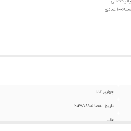
یفیت
:
عالی
سته
:
100 عددی
چهارپر گالا
تاریخ انقضا 2027/09/05
عالی