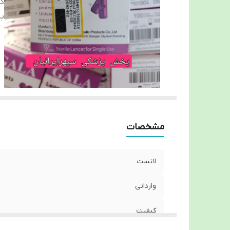
ک
ب
مشخصات
لانست
وارداتی
کیفیت