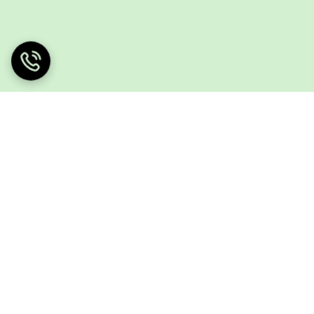
شود. سوزن تست
قند
معمولاً برای جمع آوری
‌کنند، بی درد بودن
لانست
حائز اهمیت است
محصول دارای تمامی مجوزات و واردات رسمی
قیمت در دسترس تمامی هموطنان قرار میدهد.