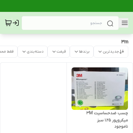
3m
جدیدترین
برندها
قیمت
دسته‌بندی
فقط محص
چسب ضدحساسیت 3M
میکروپور 1.25 سبز
ناموجود