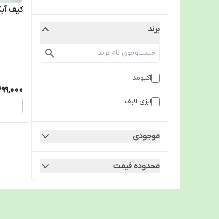
کیف آبگ
برند
اکیومد
99,000
ایزی لایف
موجودی
محدوده قیمت