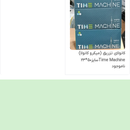
کانولای تزریق (میکرو کانولا)
Time Machineسایز50*23
ناموجود