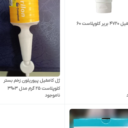
کرم کامفیل 4720 بریر کلوپلاست 60
ژل کامفیل پیوریلون زخم بستر
کلوپلاست 25 گرم مدل 3903
ناموجود