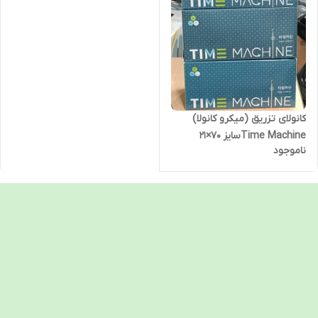
کانولای تزریق (میکرو کانولا)
Time Machineسایز 70×21
ناموجود
میلی متر