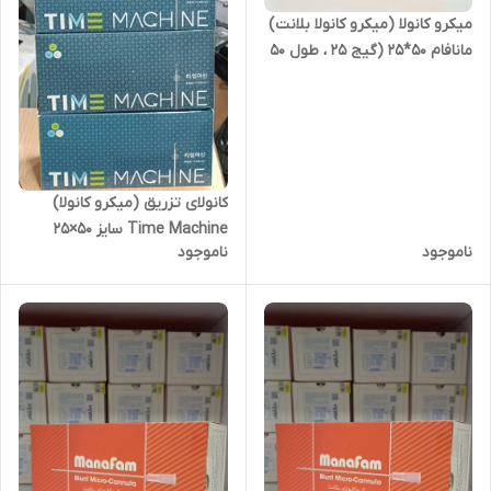
میکرو کانولا (میکرو کانولا بلانت)
مانافام 50*25 (گیج 25 ، طول 50
میلی متر)
کانولای تزریق (میکرو کانولا)
Time Machine سایز 50×25
ناموجود
ناموجود
میلی متر