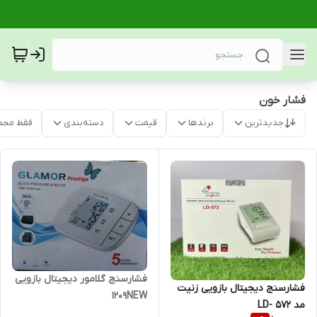
فشار خون
جدیدترین
برندها
قیمت
دسته‌بندی
فقط محص
فشارسنج گلامور دیجیتال بازویی
فشارسنج دیجیتال بازویی زنیت
1209NEW
مد LD- 572