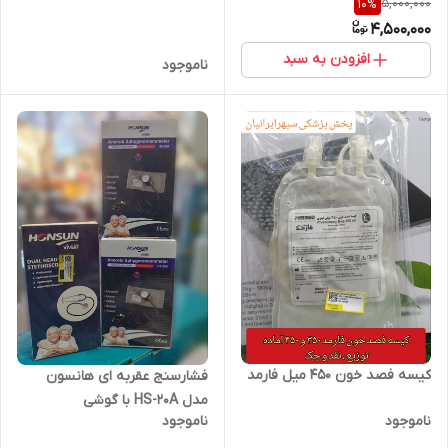
5,000,000
10
%
4,500,000
افزودن به سبد
ناموجود
کیسه فصد خون 450 میل فارمد
فشارسنج عقربه ای هانسون
مدل HS-20A با گوشی
ناموجود
ناموجود