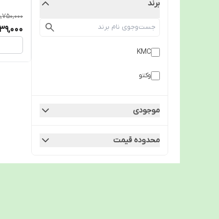
برند
,750,000
39,000
KMC
وکتو
موجودی
محدوده قیمت