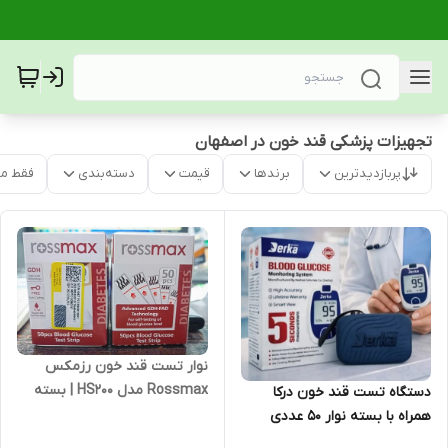
تجهیزات پزشکی قند خون در اصفهان
پربازدیدترین
برندها
قیمت
دسته‌بندی
فقط م
نوار تست قند خون رزمکس
Rossmax مدل HS200 | بسته
دستگاه تست قند خون درکا
۵۰ عددی اصل سوئیس
همراه با بسته نوار 50 عددی