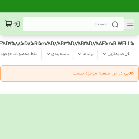
%D8%A8%D8%AE%D9%88%D8%B1%20%D8%B3%D8%B1%D8%AF%20B.WELL
جدیدترین
برندها
دسته‌بندی
فقط محصولات موجود
کالایی در این صفحه موجود نیست