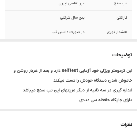
تب سنج
غیر تماسی لیزری
گارانتی
پنج سال شرکتی
هشدار نوری
در صورت داشتن تب
برند سوئیس
تولید تایوان
توضیحات
این ترمومتر ویژگی خود آزمایی selftest دارد و بعد از هربار روشن و
خاموش شدن دستگاه خودش را تست میکند
اندازه گیری در سه ثانیه از دیگر مزیتهای این تب سنج میباشد
دارای جایگاه حافظه سی عددی
هشدار نوری در صورت داشتن تب (صفحه به رنگ قرمز در می آید)
دارای تاییدیه اروپا و سازمان بهداشت جهانی
نظرات
دارای حالت بیصدا جهت اندازه گیری در شب