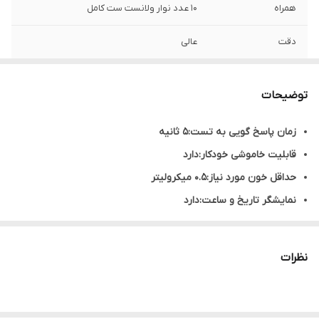
همراه
10 عدد نوار ولانست ست کامل
دقت
عالی
توضیحات
زمان پاسخ گویی به تست:5 ثانیه
قابلیت خاموشی خودکار:دارد
حداقل خون مورد نیاز:0.5 میکرولیتر
نمایشگر تاریخ و ساعت:دارد
نمایشگر تعویض باتری:دارد
محصول:کشور تایوان
نظرات
گارانتی:مادام العمر