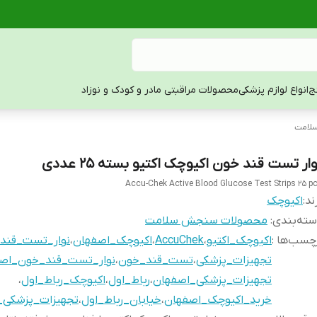
ج
انواع لوازم پزشکی
محصولات مراقبتی مادر و کودک و نوزاد
لامت
ار تست قند خون اکیوچک اکتیو بسته ۲۵ عددی
Accu-Chek Active Blood Glucose Test Strips 25 p
ند:
اکیوچک
ته‌بندی
:
محصولات سنجش سلامت
چسب‌ها :
اکیوچک_اکتیو
،
AccuChek
،
اکیوچک_اصفهان
،
نوار_تست_قند
تجهیزات_پزشکی
،
تست_قند_خون
،
نوار_تست_قند_خون_اص
تجهیزات_پزشکی_اصفهان
،
رباط_اول
،
اکیوچک_رباط_اول
،
خرید_اکیوچک_اصفهان
،
خیابان_رباط_اول
،
تجهیزات_پزشکی_