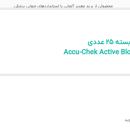
محصولی از برند معتبر آلمانی با استانداردهای جهانی پزشکی.
تنها با مقدار کمی خون و در چند ثانیه نتیجه تست نمایش داده می‌
۲ عددی
Accu-Chek Active Blo
های جهانی در زمینه کنترل و پایش قند خون است که به دقت بالا، کیفیت
کتیو از نظر دقت سنجش، جزو دستگاه‌های مطرح و معتبر دنیا محس
ت را به گزینه‌ای محبوب برای بیماران دیابتی، سالمندان و مصرف خانگ
ید.