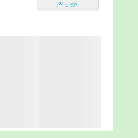
مناسب دستگاه تست قند خون اکیوچک اکتیو
افزودن نظر
نیاز به حجم بسیار کم خون
پاسخ‌دهی سریع و دقیق
کیفیت ساخت بالا و تولید آلمان
مناسب استفاده خانگی و حرفه‌ای
پیشنهاد خرید از تجهیزات پزشکی سپهرایر
برای خرید نوار تست قند خون اکیوچک اکتیو بسته ۲۵ عددی با ضمانت اصالت کالا و مشاوره تخصصی، می‌توانید از تجهیزات پزشکی سپهرایرانیان خرید کنید.
📍 خیابان رباط اول، نبش کوچه ۵۸، جنب بانک صادرات
📞 ۰۳۱-۳۴۴۲۹۲۰۰
📱 ۰۹۱۳۳۱۶۰۰۳۱
📸 اینستاگرام:
@sepehr__iraniann