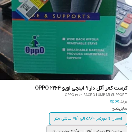
کرست کمر آتل دار 9 اینچی اوپو 2264 OPPO
OPPO 2264 SACRO LUMBAR SUPPORT
برند:
oppo
سایزبندی
اسمال s دورکمر 58/4 الی 71/1 سانتی متر
مدیوم m دورکمر 71/1 الی 83/8 سانتی متر