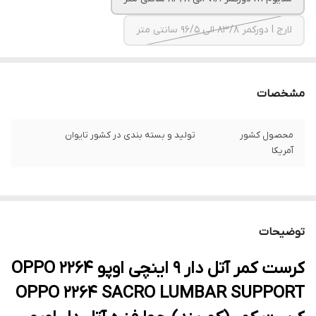
لارج l دورکمر 83/8 الی 96/5 سانتی متر
مشخصات
محصول کشور
تولید و بسته بندی در کشور تایوان
آمریکا
توضیحات
کرست کمر آتل دار 9 اینچی اوپو 2264 OPPO
OPPO 2264 SACRO LUMBAR SUPPORT