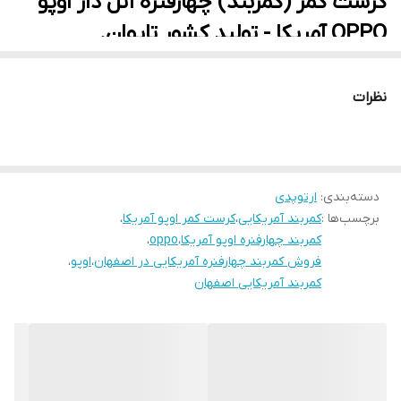
کرست کمر (کمربند) چهارفنره آتل دار اوپو
OPPO آمریکا - تولید کشور تایوان.
نظرات
دسته‌بندی
:
ارتوپدی
برچسب‌ها :
کمربند آمریکایی
،
کرست کمر اوپو آمریکا
،
کمربند چهارفنره اوپو آمریکا
،
oppo
،
فروش کمربند چهارفنره آمریکایی در اصفهان
،
اوپو
،
کمربند آمریکایی اصفهان