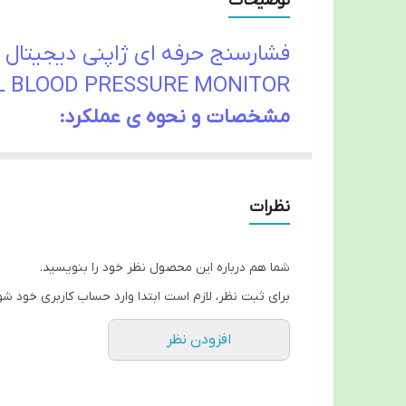
توضیحات
فشارسنج حرفه ای ژاپنی دیجیتال ای ان دی ND
L BLOOD PRESSURE MONITOR
مشخصات و نحوه ی عملکرد:
یکی از دقیق ترین، با دوام ترین و مقرون به صرفه
ها و هم در منازل از آن می توان استفاده کرد.ای
نظرات
شما هم درباره این محصول نظر خود را بنویسید.
علت اندازه کوچک و وزن کم آن به راحتی می توان آن
برای ثبت نظر، لازم است ابتدا وارد حساب کاربری خود شو
شارژ کردن را دارد.
افزودن نظر
این فشارسنج قابلیت استفاده روی میز را داراست 
(بازوبند) را دارد.