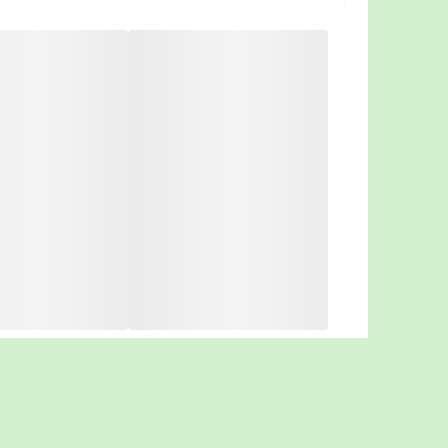
پارچه کاف حرفه ای قابل شست وشو
مقاوم در برابر مواد شیمیایی
کاف بدوت لاتکس
سرعت انقباض قابل تنظیم : 5 یا 2.5 میلی متر جیوه
قابلیت تشخیص آریتمی ( نامنظمی قلب )
نمایشگر دما
فشار تورم قابل تنظیم(خودکار/220/250/280)
قابلیت 99 بار ذخیره
سایز کاف ( بازوبند) : 22 الی 32 سانتی متر