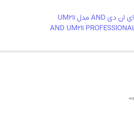
A مدل UM211
AND UM211 PROFESSIONA
 ترین فشارسنج های دنیا است که برای استفاده مکرر در طول روز طراح
ن محصول در حالت اندازه گیری دومنظوره (حالت شنیداری باکاربرد ح
است و سرعت انقباض آن قابل تنظیم است (5 یا 2.5 میلی متر جیوه). این دستگاه دارای قابلیت ش
کاف چسبی با کیفیت، با دوام و قابل شست و شو مناسب برای س
 را حمل کرد.
ید.
( به اصطلاح فشارسنج رومیزی گفته می شود ، برای استفاده راحت در 