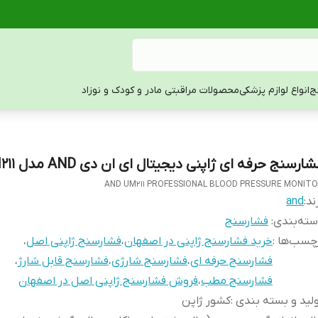
ج
انواع لوازم پزشکی
محصولات مراقبتی مادر و کودک و نوزاد
ارسنج حرفه ای ژاپنی دیجیتال ای ان دی AND مدل UM211
AND UM211 PROFESSIONAL BLOOD PRESSURE MONIT
ند:
and
ته‌بندی
:
فشارسنج
چسب‌ها :
خرید فشارسنج ژاپنی در اصفهان
،
فشارسنج ژاپنی اصل
،
فشارسنج حرفه ای
،
فشارسنج شارژی
،
فشارسنج قابل شارژ
،
فشارسنج مطب
،
فروش فشارسنج ژاپنی اصل در اصفهان
لید و بسته بندی
:
کشور ژاپن