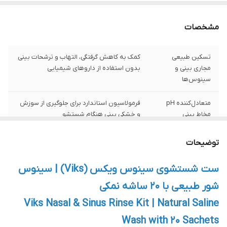
مشخصات
تسکین طبیعی
کمک به کاهش گرفتگی، التهاب و ترشحات بینی
مجاری بینی و
بدون استفاده از داروهای شیمیایی
سینوس‌ها
متعادل‌کننده pH
فرمولاسیون استاندارد برای جلوگیری از سوزش
مخاط بینی
و خشکی بینی هنگام شستشو
همراه با ۲۰ عدد
حاوی ترکیب دقیق کلرید سدیم و بی‌کربنات
توضیحات
ساشه نمکی آماده
سدیم برای شستشوی ایمن و مؤثر
مصرف
ست شستشوی سینوس ویکس (Viks) | سینوس
مناسب سینوزیت،
شور طبیعی با ۲۰ ساشه نمکی
قابل استفاده برای پاکسازی روزانه بینی در افراد
آلرژی و سرماخوردگی
مبتلا به مشکلات تنفسی
Viks Nasal & Sinus Rinse Kit | Natural Saline
Wash with 20 Sachets