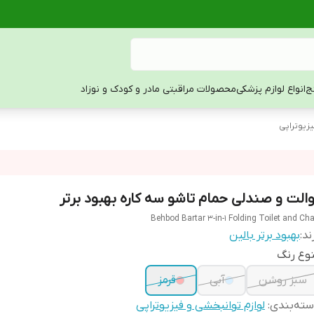
ج
انواع لوازم پزشکی
محصولات مراقبتی مادر و کودک و نوزاد
یزیوتراپی
والت و صندلی حمام تاشو سه کاره بهبود برتر
Behbod Bartar 3-in-1 Folding Toilet and Cha
ند:
بهبود برتر بالین
وع رنگ
سبز روشن
آبی
قرمز
ته‌بندی
:
لوازم توانبخشی و فیزیوتراپی