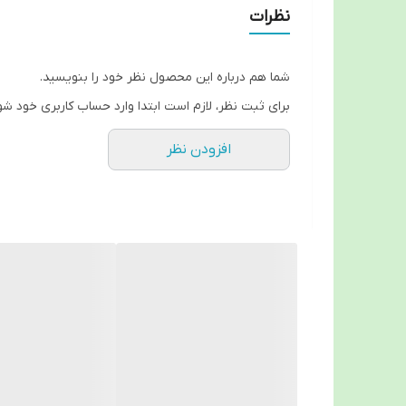
نظرات
وزن سبک، قابلیت تاشو بودن و تحمل وزن تا ۱۱۰ کیلوگرم، این محصول را به گزینه‌ای مناسب برای خانه، سفر و مراکز درمانی تبدیل کرده است.
📍 پیشنهاد خرید از:
تجهیزات پزشکی سپهرایرانیان
شما هم درباره این محصول نظر خود را بنویسید.
آدرس: اصفهان، خیابان رباط اول، نبش کوچه ۵۸، جنب بانک صادرات
برای ثبت نظر، لازم است ابتدا وارد حساب کاربری خود شو
📞 تلفن: ۰۳۱-۳۴۴۲۹۲۰۰
افزودن نظر
📱 همراه: ۰۹۱۳۳۱۶۰۰۳۱
🌐 وب‌سایت: www.sepehr-medical.ir
📸 اینستاگرام: @sepehr__iraniann