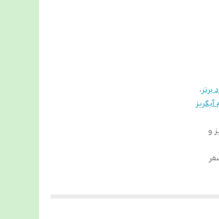
 برتر
،
آبگریز
ز و
فر