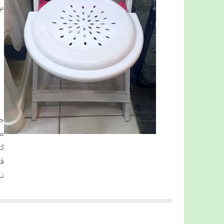
بر
جن
ط
کا
قا
تح