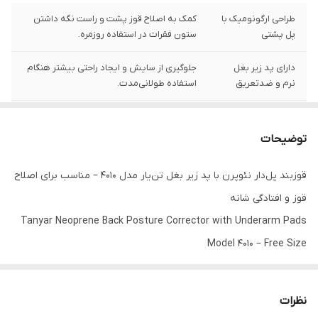
طراحی ارگونومیک با
کمک به اصلاح قوز پشت و راست نگه داشتن
پل پشتی
ستون فقرات در استفاده روزمره.
دارای پد زیر بغل
جلوگیری از سایش و ایجاد راحتی بیشتر هنگام
نرم و ضدتعریق
استفاده طولانی‌مدت.
جنس نئوپرن
پارچه مقاوم، بادوام و با تهویه مناسب جهت
باکیفیت وارداتی
کاهش گرما و رطوبت.
توضیحات
مناسب برای تمام
قابلیت تنظیم سایز (مدیوم و لارج ) برای آقایان
قوزبند پل‌دار نئوپرن با پد زیر بغل تن‌یار مدل 4010 – مناسب برای اصلاح
سنین
و بانوان در هر رده سنی.
قوز و افتادگی شانه
Tanyar Neoprene Back Posture Corrector with Underarm Pads
Model 4010 – Free Size
🩺 قوزبند پل‌دار نئوپرن با پد زیر بغل تن‌یار مدل 4010
نظرات
قوزبند پل‌دار نئوپرن Tanyar 4010 یکی از بهترین گزینه‌ها برای اصلاح