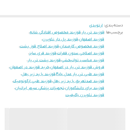
فرم ستون فقرات و پیشگیری از افتادگی شانه‌ها است. طراحی خاص این
قوزبند با پل میانی و پدهای زیر بغل، باعث توزیع یکنواخت فشار و
دسته‌بندی
:
ارتوپدی
افزایش راحتی هنگام استفاده طولانی‌مدت می‌شود.
برچسب‌ها :
قوزبند تن یار
،
قوزبند مخصوص افتادگی شانه
،
این محصول از پارچه نئوپرن باکیفیت وارداتی ساخته شده که علاوه بر
قوزبند اصفهان
،
قوزبند پل دار نئوپرن
،
استحکام بالا، خاصیت کشسانی و تهویه مناسب دارد. قوزبند تن‌یار
قوزبند مخصوص کارمندان
،
قوزبند اصلاح قوز پشت
،
قوزبند اصلاحی ستون فقرات
،
فری‌سایز بوده و برای تمام سنین قابل استفاده است.
قوزبند فری سایز
،
قوزبند مناسب توانبخشی
،
قوزبند پشت تن یار
،
👥 قوزبند تن‌یار برای چه کسانی مناسب است؟
فروش قوزبند تن یار در اصفهان
،
خرید قوزبند در اصفهان
،
✅ افرادی که دچار قوز یا افتادگی شانه‌ها هستند
قوزبند طبی تن یار مدل 4010
،
قوزبند با پد زیر بغل
،
قوزبند ضدتعریق با پد زیر بغل
،
✅ کسانی که مدت طولانی پشت میز یا کامپیوتر می‌نشینند
قوزبند طبی ارگونومیک
،
قوزبند برای دانشآموزان
،
تجهیزات پزشکی سپهر ایرانیان
،
✅ دانش‌آموزان و کارمندان دارای وضعیت بدنی ناصحیح هنگام نشستن
قوزبند نئوپرن باکیفیت
✅ ورزشکارانی که نیاز به حفظ راستای صحیح بدن دارند
✅ افرادی که در حال توانبخشی پس از آسیب‌های ستون فقرات هستند
⭐ ویژگی‌های بارز قوزبند پل‌دار نئوپرن تن‌یار 4010:
طراحی ارگونومیک با پل پشتی برای اصلاح قوز