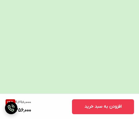
4,298,000
24
%
افزودن به سبد خرید
3,256,000