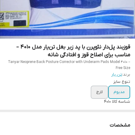
قوزبند پل‌دار نئوپرن با پد زیر بغل تن‌یار مدل 4010 –
مناسب برای اصلاح قوز و افتادگی شانه
Tanyar Neoprene Back Posture Corrector with Underarm Pads Model 4010 –
Free Size
برند:
تن یار
تنوع سایز
مدیوم
لارج
شناسه کالا
4010
مشخصات