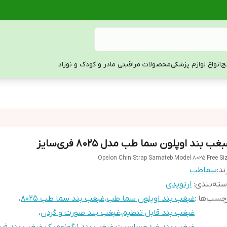
ج
انواع لوازم پزشکی
محصولات مراقبتی مادر و کودک و نوزاد
غب بند اوپلون سما طب مدل 8025 فری‌سایز
Opelon Chin Strap Samateb Model 8025 Free Si
ند:
سماطب
ته‌بندی
:
ارتوپدی
چسب‌ها :
غبغب بند اوپلون سما طب
،
غبغب بند سما طب 8025
،
غبغب بند قابل تنظیم
،
غبغب بند صورت و گردن
،