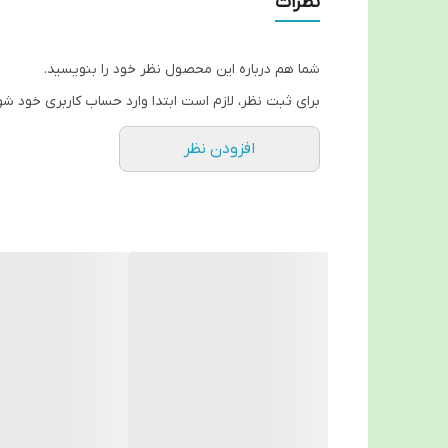
نظرات
غبغب‌بند اوپلون سما طب با طراحی ارگونومیک و پ
گزینه‌ای مناسب برای استفاده پس از جراحی‌های 
ناحیه چانه و گردن می‌شود.
شما هم درباره این محصول نظر خود را بنویسید.
این غبغب‌بند به‌دلیل طراحی سبک، قابلیت تنظیم 
برای ثبت نظر، لازم است ابتدا وارد حساب کاربری خود شو
این محصول فری‌سایز (Free Size) بوده و به‌دلیل خاصیت کشسانی و بندهای قابل تنظیم، برای تمام اندازه‌های صورت و گردن مناسب است.
افزودن نظر
🔹 مشخصات بارز غبغب بند اوپلون سما
قابل تنظیم و انعطاف‌پذیر – فری‌سایز با قابلیت تط
جنس پارچه اوپلون ضدحساسیت – نرم، تنفس‌پذیر
مناسب پس از عمل‌های زیبایی و لیپوساکشن – ک
پشتیبانی از عضلات فک و جلوگیری از افتادگی پوس
🛒 پیشنهاد خرید از تجهیزات پزشکی سپهر 
📍 شعبه ۱: اصفهان، خیابان رباط اول، نبش کوچه ۵۸، جنب بانک صادرات
📞 تلفن: ۰۳۱-۳۴۴۲۹۲۰۰
📱 موبایل: ۰۹۱۳۳۱۶۰۰۳۱