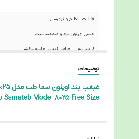
قابلیت تنظیم و فری‌سایز
جنس اوپلون نرم و ضدحساسیت
کاربرد پس از جراحی زیبایی و لیپوساکشن
طراحی ارگونومیک و سبک
توضیحات
غبغب بند اوپلون سما طب مدل 8025 فری‌سایز
ap Samateb Model 8025 Free Size
🩺 غبغب بند اوپلون سما طب مدل 8025
elon Chin Strap Samateb Code 8025