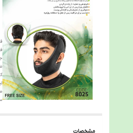
قا
فر
جن
ض
کا
ل
طر
س
مشخصات