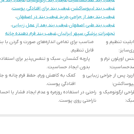
غبغب بند ضدحساسیت
،
غبغب بند ارگونومیک
،
غبغب بند فری
غبغب بند لیپوساکشن
،
غبغب بند برای افتادگی پوست
،
غبغب بند بعد از جراحی
،
خرید غبغب بند در اصفهان
،
غبغب بند طبی اصفهان
،
غبغب بند بعد از عمل زیبایی
،
تجهیزات پزشکی سپهر ایرانیان
،
غبغب بند فرم دهنده چانه
بلیت تنظیم و
مناسب برای تمامی اندازه‌های صورت و گردن با ب
ی‌سایز
:
قابل تنظیم.
س اوپلون نرم و
پارچه کشسان، سبک و تنفس‌پذیر برای استفاده
دحساسیت
:
بدون ایجاد حساسیت.
ربرد پس از جراحی زیبایی و
کمک به کاهش ورم، حفظ فرم چانه و جلو
یپوساکشن
:
افتادگی پوست.
احی ارگونومیک و
راحتی در استفاده روزمره و عدم ایجاد فشار یا اح
بک
:
ناراحتی روی پوست.