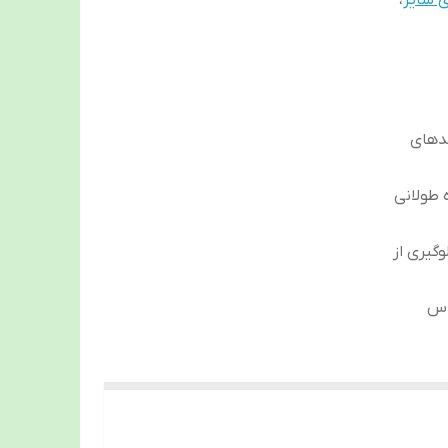
 سایز
،
ندهای
 طولانی
گیری از
ساس