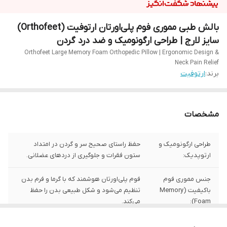
بالش طبی مموری فوم پلی‌اورتان ارتوفیت (Orthofeet)
سایز لارج | طراحی ارگونومیک و ضد درد گردن
Orthofeet Large Memory Foam Orthopedic Pillow | Ergonomic Design &
Neck Pain Relief
برند:
ارتوفیت
مشخصات
طراحی ارگونومیک و
حفظ راستای صحیح سر و گردن در امتداد
ارتوپدیک:
ستون فقرات و جلوگیری از دردهای عضلانی.
جنس مموری فوم
فوم پلی‌اورتان هوشمند که با گرما و فرم بدن
باکیفیت (Memory
تنظیم می‌شود و شکل طبیعی بدن را حفظ
Foam):
می‌کند.
ابعاد استاندارد و
طول ۴۷ سانتی‌متر، عرض ۳۱ سانتی‌متر و ارتفاع