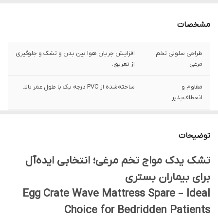
مشخصات
طراحی سلولی تخم
افزایش جریان هوا بین بدن و تشک و جلوگیری
مرغی
از تعریق.
مقاوم و
ساخته‌شده از PVC درجه یک با طول عمر بالا.
انعطاف‌پذیر:
کاربرد یدکی:
مناسب برای جایگزینی سریع در صورت
آسیب‌دیدگی تشک اصلی.
توضیحات
پیشگیری از زخم
توزیع فشار و کاهش نقاط تحت فشار بدن
تشک یدک مواج تخم مرغی؛ انتخابی ایده‌آل
بستر:
بیمار.
برای بیماران بستری
Egg Crate Wave Mattress Spare – Ideal
Choice for Bedridden Patients