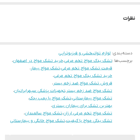
معرفی محصول
نظرات
تشک یدک مواج تخم مرغی یکی از تجهیزات پزشکی پرکاربرد در
مراقبت‌های خانگی و بیمارستانی است. این تشک به‌عنوان یدک
تشک مواج مورد استفاده قرار می‌گیرد و طراحی آن به شکل
دسته‌بندی
:
لوازم توانبخشی و فیزیوتراپی
سلول‌های تخم‌مرغی بوده که باعث توزیع یکنواخت فشار بدن بر
برچسب‌ها :
تشک یدک مواج تخم مرغی
،
خرید تشک مواج در اصفهان
،
سطح تشک می‌شود. استفاده از این تشک مانع ایجاد زخم بستر
قیمت تشک مواج تخم مرغی
،
تشک مواج بیمار
،
خرید تشک یدک مواج تخم مرغی
،
در بیماران بستری طولانی‌مدت شده و راحتی بیشتری برای بیمار
فروش تشک مواج ضد زخم بستر
،
فراهم می‌کند.
تشک مواج ضد زخم بستر
،
تجهیزات پزشکی سپهرایرانیان
،
ویژگی‌ها و مشخصات بارز
تشک مواج بیمارستانی
،
تشک مواج با پمپ یدک
،
بهترین تشک برای بیماران بستری
،
طراحی سلولی تخم مرغی: افزایش جریان هوا بین بدن و تشک و
تشک مواج تخم مرغی ارزان
،
تشک مواج سالمندان
،
جلوگیری از تعریق.
تشک یدکی مواج با کیفیت
،
تشک مواج خانگی و بیمارستانی
مقاوم و انعطاف‌پذیر: ساخته‌شده از PVC درجه یک با طول عمر