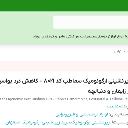
ج
انواع لوازم پزشکی
محصولات مراقبتی مادر و کودک و نوزاد
یزیوتراپی
زیرنشینی ارگونومیک سماطب کد ۸۰۲۱ – کاهش د
 زایمان و دنبالچه
ab Ergonomic Seat Cushion 8021 – Relieve Hemorrhoids, Post-natal & Tailbone Pa
ند:
سماطب
ته‌بندی
:
لوازم توانبخشی و فیزیوتراپی
چسب‌ها :
زیرنشینی ارگونومیک
،
خرید زیرنشینی ارگونومیک اصفهان
،