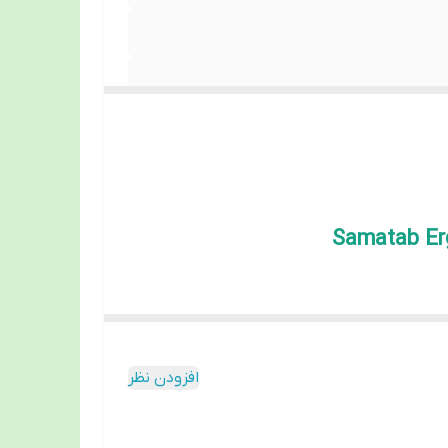
ه‌آل برای افرادی است که با مشکلات هموروئید (بواسیر)، درد
افزودن نظر