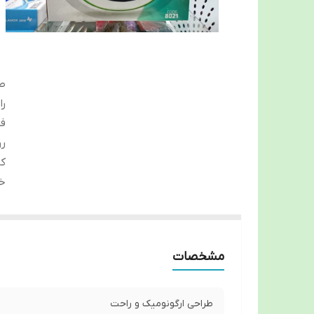
طر
ر
فو
رو
ک
خ
مشخصات
طراحی ارگونومیک و راحت