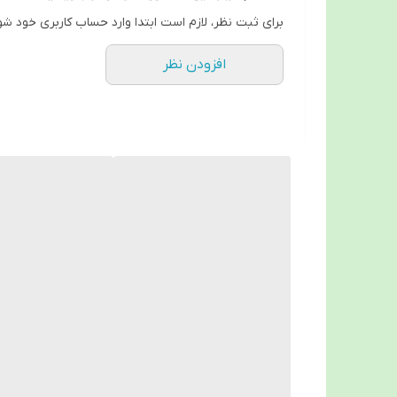
کمک به بهبود بعد از زایمان (Post-natal recovery)
ی ثبت نظر، لازم است ابتدا وارد حساب کاربری خود شوید.
مناسب برای زخم‌های پرینه (Perineal wounds)
افزودن نظر
کاهش درد بیضه و دنبالچه (Testicular & Tailbone pain)
ضد حساسیت و سازگار با پوست
روکش زیپ‌دار قابل شستشو
کیفیت بالا که فرم خود را در طول زمان حفظ می‌کند
چرا زیرنشینی آرگونومیک سماطب؟
✔️ طراحی ارگونومیک برای توزیع فشار و کاهش درد
مناسب استفاده خانگی، درمانگاهی و پس از جراحی
✔️ قابل شستشو و نگهداری آسان
وام بالا و حفظ فرم فوم حتی بعد از استفاده طولانی
 برای خرید حضوری و مشاوره تخصصی:
🔹 شعبه ۱: خیابان رباط اول، نبش کوچه ۵۸، جنب بانک صادرات