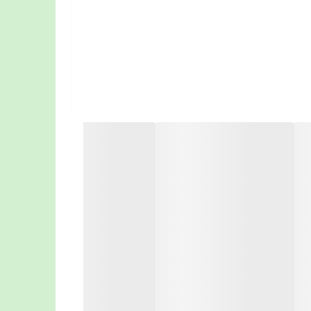
اسخ به چند سوال ساده “تست انتخاب سایز” در ادامه همین
دازید.
 متر دارد، همچنین سوراخ دهانه رحم بسیار کوچک است ( در حد چند میلی متر) پس نگران گم
لیوا 1 و لیوا 2 است.