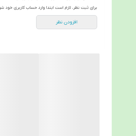
لیوا کاپ در دو مدل 1 و 2 عرضه می 
برای ثبت نظر، لازم است ابتدا وارد حساب کاربری خود شو
صفحه، سایز مناسب خود را بیابید.
افزودن نظر
چه مدت میتوانم از هر لیواکاپ استفاده کنم؟
کاپ قاعدگی لیوا قابلیت استفاده تا 10 سال را دارد.
آیا میتوانم با کاپ قاعدگی لیوافارما ورزش کنم؟
بله حتما! به دلیل جنس سیلیکون پرشکی نرم و انعطاف پ
آیا ممکن است درون واژن گیر کند یا گم شود؟
شدن یا بالا رفتن کاپ در بدن خود نباشید.
جنس لیواکاپ چیست؟
لیواکاپ از سیلیکون 100% پزشکی و بدون BPA و لاتکس و مواد شیمیایی است. لیواکاپ تست های زیست سازگاری، حساسیت و التهاب پوستی را در بالاترین سطح گذرانده و تایید شده است.
انتخاب سایز لیوا کاپ
یکی از مهمترین عوامل برای استفاده را