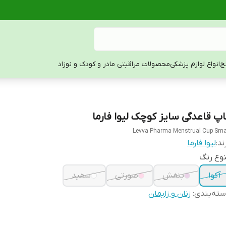
ج
انواع لوازم پزشکی
محصولات مراقبتی مادر و کودک و نوزاد
اپ قاعدگی سایز کوچک لیوا فارما
Levva Pharma Menstrual Cup Sma
ند:
لیوا فارما
وع رنگ
آکوا
بنفش
صورتی
سفید
ته‌بندی
:
زنان و زایمان