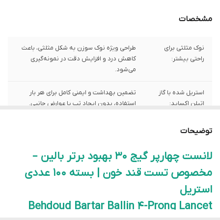
مشخصات
نوک مثلثی برای
طراحی ویژه نوک سوزن به شکل مثلثی، باعث
راحتی بیشتر:
کاهش درد و افزایش دقت در نمونه‌گیری
می‌شود.
استریل شده با گاز
تضمین بهداشت و ایمنی کامل برای هر بار
اتیلن اکساید:
استفاده، بدون ایجاد تب یا عوارض جانبی.
تولید با دستگاه‌های
یکنواختی کیفیت و دقت در ساخت هر سوزن
توضیحات
تمام‌اتوماتیک:
برای عملکرد بهتر و بدون خطا.
لانست چهارپر گیج 30 بهبود برتر بالین –
بسته‌بندی ۱۰۰
مناسب برای مصرف خانگی و حرفه‌ای در مراکز
مخصوص تست قند خون | بسته 100 عددی
عددی کاملاً
درمانی یا داروخانه‌ها.
بهداشتی:
استریل
Behdoud Bartar Ballin 4-Prong Lancet