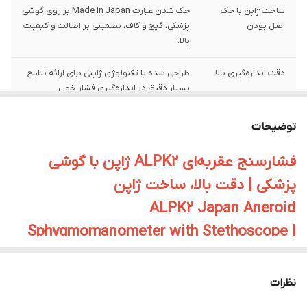
ساخت ژاپن با حک
حک شدن عبارت Made in Japan بر روی گوشی
اصل بودن
پزشکی، گیج و کاف، تضمینی بر اصالت و کیفیت
بالا.
دقت اندازه‌گیری بالا
طراحی شده با تکنولوژی ژاپنی برای ارائه نتایج
بسیار دقیق در اندازه‌گیری فشار خون.
طول عمر بالا و
مناسب برای استفاده مداوم در منزل، مطب،
توضیحات
بادوام
کلینیک یا بیمارستان، با دوام بالا در طول
سال‌ها.
فشارسنج عقربه‌ای ALPK2 ژاپن با گوشی
پزشکی | دقت بالا، ساخت ژاپن
همراه با گوشی
دارای گوشی پزشکی حساس و دقیق برای
پزشکی باکیفیت
شنیدن صداهای قلبی و عروقی، ایده‌آل برای
ALPK2 Japan Aneroid
کاربرد حرفه‌ای.
Sphygmomanometer with Stethoscope |
High Accuracy, Made in Japan
نظرات
فشارسنج عقربه‌ای ALPK2 ژاپن همراه با گوشی