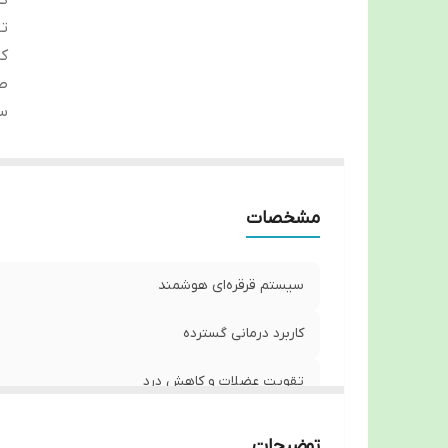
گس
ت
ک
طر
س
مشخصات
سیستم قرقره‌ای هوشمند
کاربرد درمانی گسترده
تقویت عضلات و کاهش درد
طراحی ارگونومیک و سبک
توضیحات