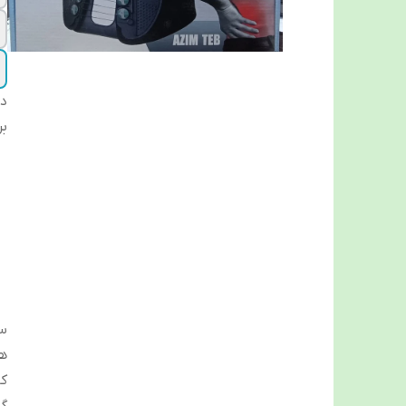
دس
بر
سی
ه
کا