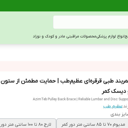
ج
انواع لوازم پزشکی
محصولات مراقبتی مادر و کودک و نوزاد
مربند طبی قرقره‌ای عظیم‌طب | حمایت مطمئن از ستون 
 دیسک کمر
AzimTeb Pulley Back Brace | Reliable Lumbar and Disc Suppo
ند:
عظیم طب
یز بندی
مدیوم 70 تا 85 سانتی متر دور کمر
لارج 80 تا 100 سانتی متر دور کمر