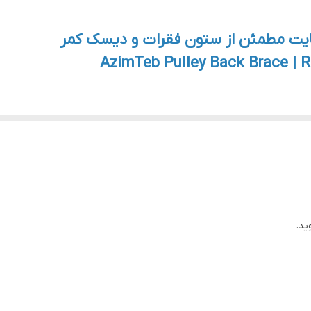
مایت مطمئن از ستون فقرات و دیسک کمر
AzimTeb Pulley Back Brace | R
ن ستون فقرات شما
رنج می‌برید، کمربند قرقره‌ای عظیم‌طب می‌تواند گزینه‌ای بسیار مؤثر
ند؟
وصیه می‌شود:
مر شده‌اند
ید.
عی رنج می‌برند
ن فقرات