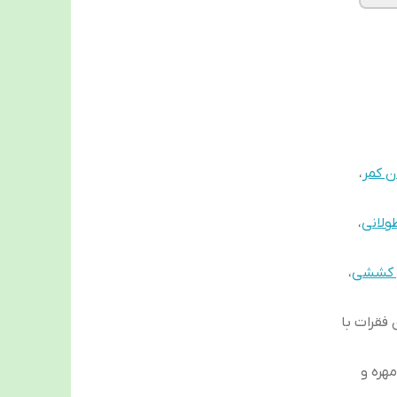
ن کمر
،
ولانی
،
ی کششی
،
فقرات با
هره و