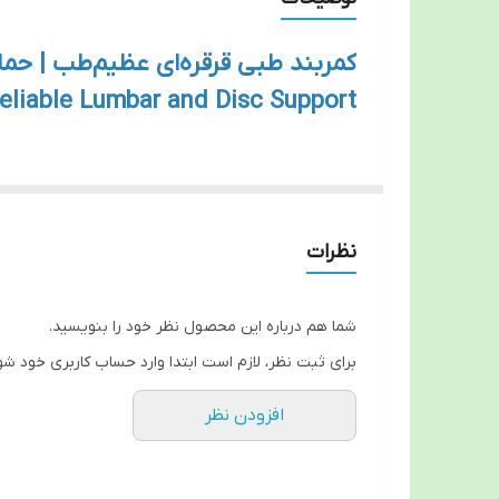
کمربند طبی قرقره‌ای عظیم‌طب | ح
eliable Lumbar and Disc Support
کمربند قرقره‌ای عظیم‌طب؛ محافظ مطمئ
اگر از کمردرد، دیسک، یا مشکلات مزمن ستون فقرات 
نظرات
فقرات و تسریع در روند بهبودی باشد.
چه کسانی باید از این کمربند استفاده کن
این کمربند پزشکی تخصصی برای افراد زیر بسیار ت
شما هم درباره این محصول نظر خود را بنویسید.
کسانی که دچار کشیدگی عضلانی یا رگ‌به‌رگ شدن ک
برای ثبت نظر، لازم است ابتدا وارد حساب کاربری خود شو
بیماران دارای جابجایی مهره یا دررفتگی دیسک
افزودن نظر
افرادی که از کاهش فضای دیسک یا تنگی کانال نخا
مناسب برای دوران نقاهت پس از عمل جراحی ستو