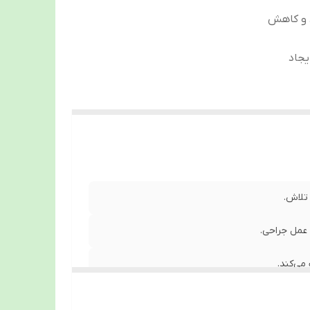
د و کاهش
یجاد
تلاش.
 عمل جراحی.
می‌کند.
 حرکت.