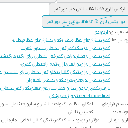
ایکس لارج 95 تا 115 سانتی متر دور کمر
دو ایکس لارج 115 تا 125 سانتی متر دور کمر
ته‌بندی
:
ارتوپدی
چسب‌ها :
کمربند قرقرهای عظیم طب
،
کمربند قرقره ای عظیم طب
،
کمربند طبی دیسک کمر
،
کمربند طبی ستون فقرات
،
کمربند طبی بعد از جراحی کمر
،
کمربند طبی برای رگ به رگ شد
کمربند طبی برای وزنه برداران
،
تجهیزات طبی کمری
،
کمربند طبی برای تنگی کانال نخاع
،
کمربند طبی برای نشستن ط
کمربند طبی حرفهای
،
خرید کمربند طبی اصفهان
،
درمان کمردرد بدون دارو
،
حمایت از مهره های کمر
،
کمربند طب
sepehr medical تجهیزات پزشکی
ستم قرقره‌ای
امکان تنظیم یکنواخت فشار و ساپورت کامل ستون 
وشمند
:
کمترین تلاش.
ربرد درمانی
مؤثر در بهبود دیسک کمر، تنگی کانال نخاعی، جابجایی م