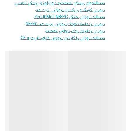
دستگاههای پزشکی استاندارد اروپا
،
لوازم پزشکی تنفسی
،
محصول کمپانی معتبر ZenithMed سوئیس ، تولید توسط
نبولایزر کودک و بزرگسال
،
نبولایزر زنیت مد
،
کمپانی معتبر HONSUN چین
دستگاه نبولایزر خانگی
،
ZenithMed NB221C
،
نبولایزر با ماسک کودک
،
نبولایزر زنیت مد NB221C
،
دارای سرتیفیکیشن CE اروپا (استاندارد کیفیت و ایمنی)
نبولایزر با فیلتر یدک
،
نبولایزر کمصدا
،
مجهز به نشان WEEE و لوگوی تجهیزات الکتریکی اتحادیه اروپا
دستگاه نبولایزر با گارانتی
،
نبولایزر دارای تاییدیه CE
همراه با ماسک اکسیژن بزرگسال و کودک
لوله خرطومی جداگانه (نازال) جهت مصرف آسان‌تر
دارای فیلتر هوای یدک
طراحی سبک و کم‌صدا، مناسب استفاده خانگی و کلینیکی
گارانتی و پشتیبانی:
این دستگاه دارای یک‌سال گارانتی رسمی از شرکت سپهر الماس
پاسارگاد، نماینده انحصاری کمپانی زنیت مد سوئیس در ایران
است.
چرا از ما بخرید؟