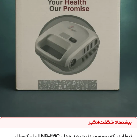
نبولایزر کمپرسوری زنیت مد مدل NB-221C | با یک‌سال