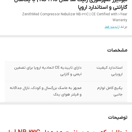
گارانتی و استاندارد اروپا
ZenithMed Compressor Nebulizer NB-221C | CE Certified with 1-Year
Warranty
برند:
زنیت مد
مشخصات
استاندارد کیفیت
دارای تاییدیه CE اتحادیه اروپا برای تضمین
اروپایی
ایمنی و کارایی
پکیج کامل لوازم
مجهز به ماسک بزرگسال و کودک، نازال جداگانه
جانبی
و فیلتر هوای یدک
پشتیبانی و گارانتی
یک‌سال گارانتی رسمی از شرکت سپهر الماس
معتبر
پاسارگاد، نماینده رسمی زنیت مد
توضیحات
کارکرد بی‌صدا و
مناسب استفاده خانگی، بیمارستانی و کلینیکی